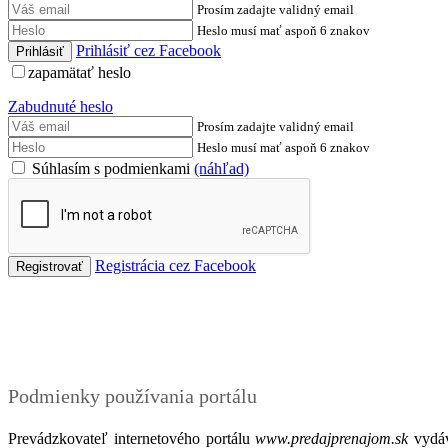
Prosím zadajte validný email
Heslo musí mať aspoň 6 znakov
Prihlásiť cez Facebook
zapamätať heslo
Zabudnuté heslo
Prosím zadajte validný email
Heslo musí mať aspoň 6 znakov
Súhlasím s podmienkami
(náhľad)
Registrácia cez Facebook
Podmienky
Podmienky používania portálu
Prevádzkovateľ internetového portálu
www.predajprenajom.sk
vydáv