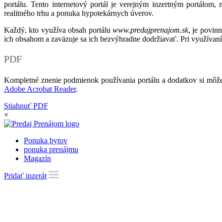
portálu. Tento internetový portál je verejným inzertným portálom,
realitného trhu a ponuka hypotekárnych úverov.
Každý, kto využíva obsah portálu
www.predajprenajom.sk
, je povin
ich obsahom a zaväzuje sa ich bezvýhradne dodržiavať. Pri využívaní
PDF
Kompletné znenie podmienok používania portálu a dodatkov si môže
Adobe Acrobat Reader
.
Stiahnuť PDF
×
Ponuka bytov
ponuka prenájmu
Magazín
Pridať inzerát