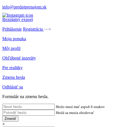
info@predajprenajom.sk
Bezplatný export
Prihlásenie
Registrácia
Moja ponuka
Môj profil
Obľúbené inzeráty
Pre realitky
Zmena hesla
Odhlásiť sa
Formulár na zmenu hesla.
Heslo musí mať aspoň 6 znakov
Heslá sa musia zhodovať
Zmeniť
×