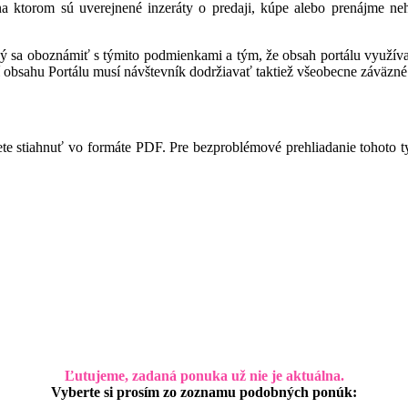
 na ktorom sú uverejnené inzeráty o predaji, kúpe alebo prenájme ne
ný sa oboznámiť s týmito podmienkami a tým, že obsah portálu využíva,
 obsahu Portálu musí návštevník dodržiavať taktiež všeobecne záväzné 
te stiahnuť vo formáte PDF. Pre bezproblémové prehliadanie tohoto 
Ľutujeme, zadaná ponuka už nie je aktuálna.
Vyberte si prosím zo zoznamu podobných ponúk: