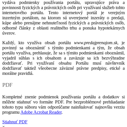
vydáva podmienky používania portálu, upravujúce práva a
povinnosti fyzických a právnických osôb pri využívaní služieb tohto
internetového portálu. Tento internetový portál je verejným
inzertným portálom, na ktorom sú uverejnené inzeráty o predaji,
kúpe alebo prenájme nehnuteľností fyzických a právnických osôb,
odborné články z oblasti realitného trhu a ponuka hypotekárnych
úverov.
Každý, kto využíva obsah portálu
www.predajprenajom.sk
, je
povinný sa oboznámiť s týmito podmienkami a tým, že obsah
portálu využíva, prehlasuje, že sa s týmito podmienkami oboznámil,
vyjadril súhlas s ich obsahom a zaväzuje sa ich bezvýhradne
dodržiavať. Pri využívaní obsahu Portálu musí návštevník
dodržiavať taktiež všeobecne záväzné právne predpisy, etické a
morálne pravidlá.
PDF
Kompletné znenie podmienok používania portálu a dodatkov si
môžete stiahnuť vo formáte PDF. Pre bezproblémové prehliadanie
tohoto typu súboru vám odporúčame nainštalovať najnovšiu verziu
programu
Adobe Acrobat Reader
.
Stiahnuť PDF
×