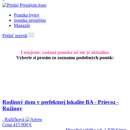
Ponuka bytov
ponuka prenájmu
Magazín
Pridať inzerát
Ľutujeme, zadaná ponuka už nie je aktuálna.
Vyberte si prosím zo zoznamu podobných ponúk:
Rodinný dom v perfektnej lokalite BA - Prievoz -
Ružinov
, Ružičková
Cena
415 000 €
Mesačná splátka od
1 829 €/mes.