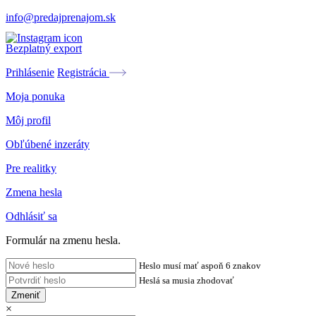
info@predajprenajom.sk
Bezplatný export
Prihlásenie
Registrácia
Moja ponuka
Môj profil
Obľúbené inzeráty
Pre realitky
Zmena hesla
Odhlásiť sa
Formulár na zmenu hesla.
Heslo musí mať aspoň 6 znakov
Heslá sa musia zhodovať
Zmeniť
×