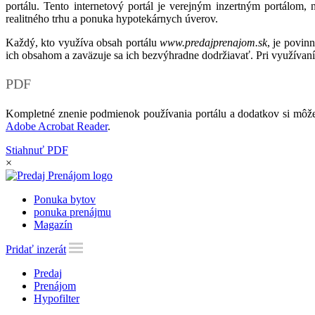
portálu. Tento internetový portál je verejným inzertným portálom,
realitného trhu a ponuka hypotekárnych úverov.
Každý, kto využíva obsah portálu
www.predajprenajom.sk
, je povin
ich obsahom a zaväzuje sa ich bezvýhradne dodržiavať. Pri využívaní
PDF
Kompletné znenie podmienok používania portálu a dodatkov si môže
Adobe Acrobat Reader
.
Stiahnuť PDF
×
Ponuka bytov
ponuka prenájmu
Magazín
Pridať inzerát
Predaj
Prenájom
Hypofilter