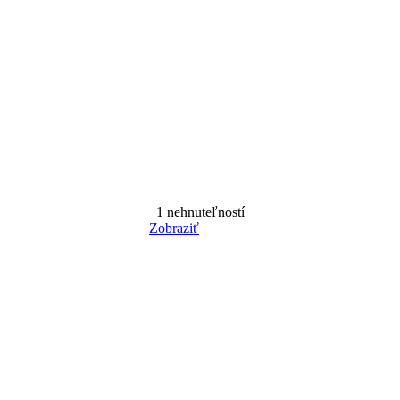
1
nehnuteľností
Zobraziť
Reset Filter