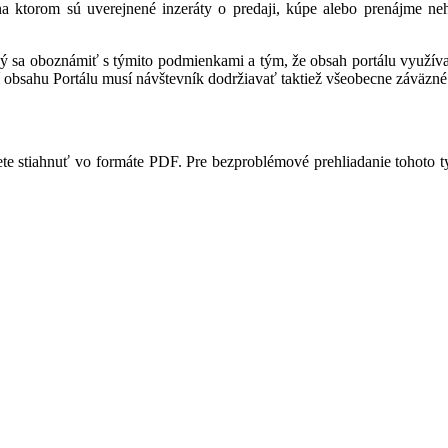
 na ktorom sú uverejnené inzeráty o predaji, kúpe alebo prenájme ne
ný sa oboznámiť s týmito podmienkami a tým, že obsah portálu využíva,
 obsahu Portálu musí návštevník dodržiavať taktiež všeobecne záväzné 
te stiahnuť vo formáte PDF. Pre bezproblémové prehliadanie tohoto 