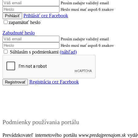
Prosím zadajte validný email
Heslo musí mať aspoň 6 znakov
Prihlásiť cez Facebook
zapamätať heslo
Zabudnuté heslo
Prosím zadajte validný email
Heslo musí mať aspoň 6 znakov
Súhlasím s podmienkami
(náhľad)
Registrácia cez Facebook
Podmienky
Podmienky používania portálu
Prevádzkovateľ internetového portálu
www.predajprenajom.sk
vydáv