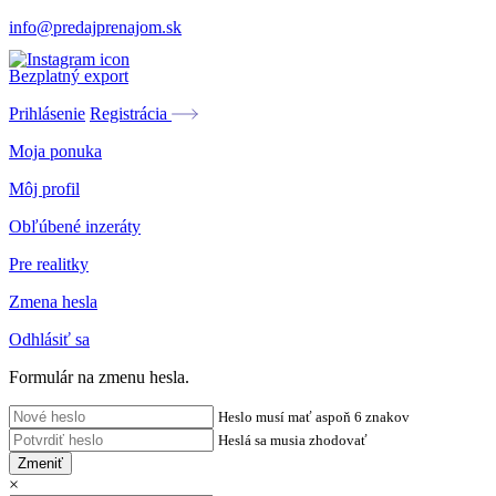
info@predajprenajom.sk
Bezplatný export
Prihlásenie
Registrácia
Moja ponuka
Môj profil
Obľúbené inzeráty
Pre realitky
Zmena hesla
Odhlásiť sa
Formulár na zmenu hesla.
Heslo musí mať aspoň 6 znakov
Heslá sa musia zhodovať
Zmeniť
×