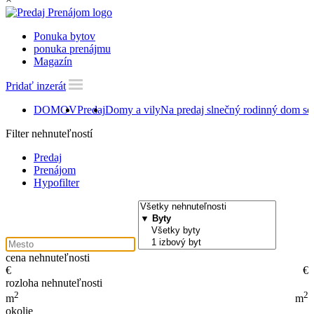
Ponuka bytov
ponuka prenájmu
Magazín
Pridať inzerát
DOMOV
Predaj
Domy a vily
Na predaj slnečný rodinný dom so 
Filter nehnuteľností
Predaj
Prenájom
Hypofilter
cena nehnuteľnosti
€
€
rozloha nehnuteľnosti
2
2
m
m
okolie