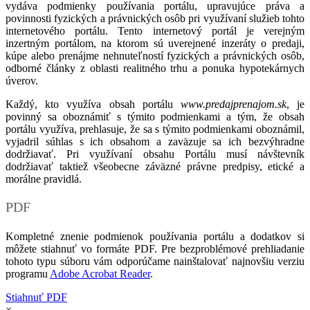
vydáva podmienky používania portálu, upravujúce práva a
povinnosti fyzických a právnických osôb pri využívaní služieb tohto
internetového portálu. Tento internetový portál je verejným
inzertným portálom, na ktorom sú uverejnené inzeráty o predaji,
kúpe alebo prenájme nehnuteľností fyzických a právnických osôb,
odborné články z oblasti realitného trhu a ponuka hypotekárnych
úverov.
Každý, kto využíva obsah portálu
www.predajprenajom.sk
, je
povinný sa oboznámiť s týmito podmienkami a tým, že obsah
portálu využíva, prehlasuje, že sa s týmito podmienkami oboznámil,
vyjadril súhlas s ich obsahom a zaväzuje sa ich bezvýhradne
dodržiavať. Pri využívaní obsahu Portálu musí návštevník
dodržiavať taktiež všeobecne záväzné právne predpisy, etické a
morálne pravidlá.
PDF
Kompletné znenie podmienok používania portálu a dodatkov si
môžete stiahnuť vo formáte PDF. Pre bezproblémové prehliadanie
tohoto typu súboru vám odporúčame nainštalovať najnovšiu verziu
programu
Adobe Acrobat Reader
.
Stiahnuť PDF
×