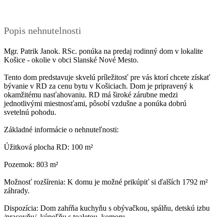
Popis nehnutelnosti
Mgr. Patrik Janok. RSc. ponúka na predaj rodinný dom v lokalite
Košice - okolie v obci Slanské Nové Mesto.
Tento dom predstavuje skvelú príležitosť pre vás ktorí chcete získať
bývanie v RD za cenu bytu v Košiciach. Dom je pripravený k
okamžitému nasťahovaniu. RD má široké zárubne medzi
jednotlivými miestnosťami, pôsobí vzdušne a ponúka dobrú
svetelnú pohodu.
Základné informácie o nehnuteľnosti:
Úžitková plocha RD: 100 m²
Pozemok: 803 m²
Možnosť rozšírenia: K domu je možné prikúpiť si ďalších 1792 m²
záhrady.
Dispozícia: Dom zahŕňa kuchyňu s obývačkou, spálňu, detskú izbu
/pracovňu/, kúpeľňu s toaletou, komoru.