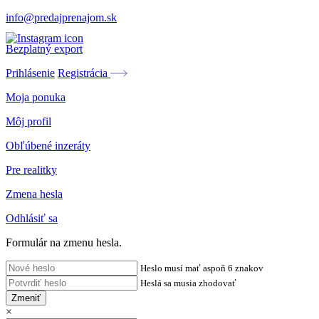
info@predajprenajom.sk
Bezplatný export
Prihlásenie
Registrácia
Moja ponuka
Môj profil
Obľúbené inzeráty
Pre realitky
Zmena hesla
Odhlásiť sa
Formulár na zmenu hesla.
Heslo musí mať aspoň 6 znakov
Heslá sa musia zhodovať
Zmeniť
×