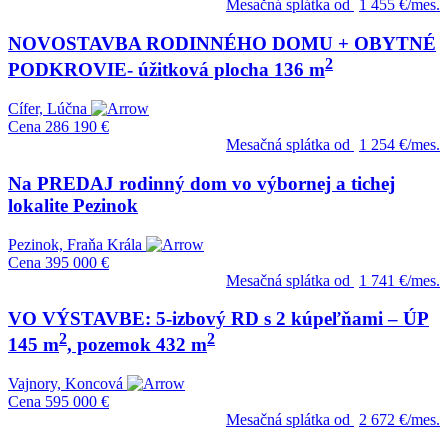
Mesačná splátka od
1 455 €/mes.
NOVOSTAVBA RODINNÉHO DOMU + OBYTNÉ
2
PODKROVIE- úžitková plocha 136 m
Cífer, Lúčna
Cena
286 190 €
Mesačná splátka od
1 254 €/mes.
Na PREDAJ rodinný dom vo výbornej a tichej
lokalite Pezinok
Pezinok, Fraňa Krála
Cena
395 000 €
Mesačná splátka od
1 741 €/mes.
VO VÝSTAVBE: 5-izbový RD s 2 kúpeľňami – ÚP
2
2
145 m
, pozemok 432 m
Vajnory, Koncová
Cena
595 000 €
Mesačná splátka od
2 672 €/mes.