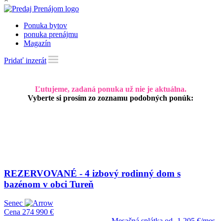
Ponuka bytov
ponuka prenájmu
Magazín
Pridať inzerát
Ľutujeme, zadaná ponuka už nie je aktuálna.
Vyberte si prosím zo zoznamu podobných ponúk:
REZERVOVANÉ - 4 izbový rodinný dom s
bazénom v obci Tureň
Senec
Cena
274 990 €
Mesačná splátka od
1 205 €/mes.