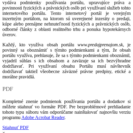
vydáva podmienky používania portálu, upravujúce práva a
povinnosti fyzických a právnických osôb pri využívaní služieb tohto
internetového portálu. Tento internetový portál je verejným
inzertným portálom, na ktorom sú uverejnené inzeráty o predaji,
kúpe alebo prenájme nehnuteľností fyzických a právnických osôb,
odborné články z oblasti realitného trhu a ponuka hypotekárnych
úverov.
Každý, kto využíva obsah portálu
www.predajprenajom.sk
, je
povinný sa oboznámiť s týmito podmienkami a tým, že obsah
portálu využíva, prehlasuje, že sa s týmito podmienkami oboznámil,
vyjadril súhlas s ich obsahom a zaväzuje sa ich bezvýhradne
dodržiavať. Pri využívaní obsahu Portálu musí návštevník
dodržiavať taktiež všeobecne záväzné právne predpisy, etické a
morálne pravidlá.
PDF
Kompletné znenie podmienok používania portálu a dodatkov si
môžete stiahnuť vo formáte PDF. Pre bezproblémové prehliadanie
tohoto typu súboru vám odporúčame nainštalovať najnovšiu verziu
programu
Adobe Acrobat Reader
.
Stiahnuť PDF
×