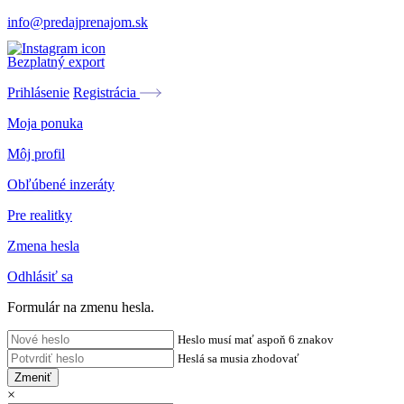
info@predajprenajom.sk
Bezplatný export
Prihlásenie
Registrácia
Moja ponuka
Môj profil
Obľúbené inzeráty
Pre realitky
Zmena hesla
Odhlásiť sa
Formulár na zmenu hesla.
Heslo musí mať aspoň 6 znakov
Heslá sa musia zhodovať
Zmeniť
×