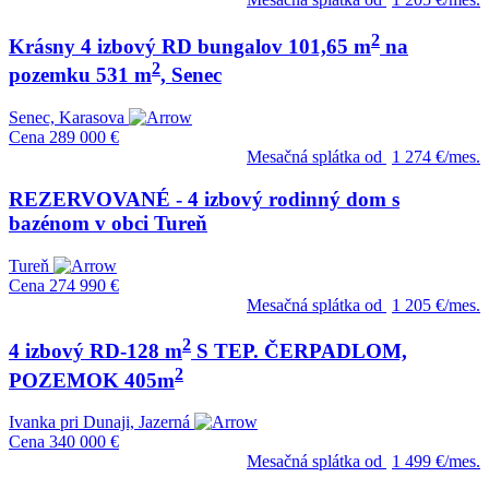
2
Krásny 4 izbový RD bungalov 101,65 m
na
2
pozemku 531 m
, Senec
Senec, Karasova
Cena
289 000 €
Mesačná splátka od
1 274 €/mes.
REZERVOVANÉ - 4 izbový rodinný dom s
bazénom v obci Tureň
Tureň
Cena
274 990 €
Mesačná splátka od
1 205 €/mes.
2
4 izbový RD-128 m
S TEP. ČERPADLOM,
2
POZEMOK 405m
Ivanka pri Dunaji, Jazerná
Cena
340 000 €
Mesačná splátka od
1 499 €/mes.