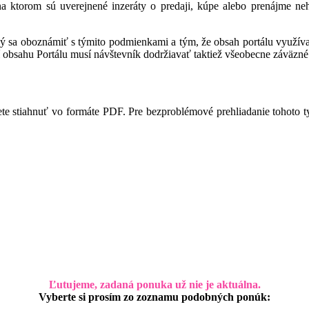
 na ktorom sú uverejnené inzeráty o predaji, kúpe alebo prenájme ne
ný sa oboznámiť s týmito podmienkami a tým, že obsah portálu využíva,
 obsahu Portálu musí návštevník dodržiavať taktiež všeobecne záväzné 
te stiahnuť vo formáte PDF. Pre bezproblémové prehliadanie tohoto 
Ľutujeme, zadaná ponuka už nie je aktuálna.
Vyberte si prosím zo zoznamu podobných ponúk: