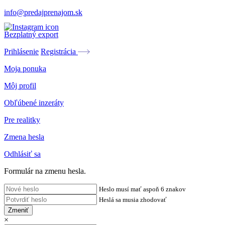
info@predajprenajom.sk
Bezplatný export
Prihlásenie
Registrácia
Moja ponuka
Môj profil
Obľúbené inzeráty
Pre realitky
Zmena hesla
Odhlásiť sa
Formulár na zmenu hesla.
Heslo musí mať aspoň 6 znakov
Heslá sa musia zhodovať
Zmeniť
×