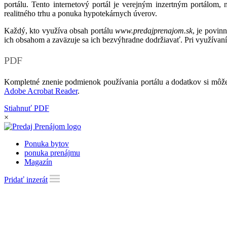
portálu. Tento internetový portál je verejným inzertným portálom,
realitného trhu a ponuka hypotekárnych úverov.
Každý, kto využíva obsah portálu
www.predajprenajom.sk
, je povin
ich obsahom a zaväzuje sa ich bezvýhradne dodržiavať. Pri využívaní
PDF
Kompletné znenie podmienok používania portálu a dodatkov si môže
Adobe Acrobat Reader
.
Stiahnuť PDF
×
Ponuka bytov
ponuka prenájmu
Magazín
Pridať inzerát