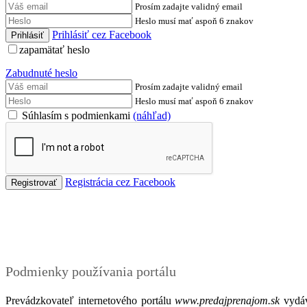
Prosím zadajte validný email
Heslo musí mať aspoň 6 znakov
Prihlásiť cez Facebook
zapamätať heslo
Zabudnuté heslo
Prosím zadajte validný email
Heslo musí mať aspoň 6 znakov
Súhlasím s podmienkami
(náhľad)
Registrácia cez Facebook
Podmienky
Podmienky používania portálu
Prevádzkovateľ internetového portálu
www.predajprenajom.sk
vydáv