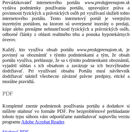
Prevádzkovateľ internetového portálu
www.predajprenajom.sk
vydáva podmienky používania portálu, upravujúce práva a
povinnosti fyzických a právnických osôb pri využívaní služieb tohto
internetového portálu. Tento internetový portál je verejným
inzertným portálom, na ktorom sú uverejnené inzeráty o predaji,
kúpe alebo prenájme nehnuteľností fyzických a právnických osôb,
odborné články z oblasti realitného trhu a ponuka hypotekárnych
úverov.
Každý, kto využíva obsah portálu
www.predajprenajom.sk
, je
povinný sa oboznámiť s týmito podmienkami a tým, že obsah
portálu využíva, prehlasuje, že sa s týmito podmienkami oboznámil,
vyjadril súhlas s ich obsahom a zaväzuje sa ich bezvýhradne
dodržiavať. Pri využívaní obsahu Portálu musí návštevník
dodržiavať taktiež všeobecne záväzné právne predpisy, etické a
morálne pravidlá.
PDF
Kompletné znenie podmienok používania portálu a dodatkov si
môžete stiahnuť vo formáte PDF. Pre bezproblémové prehliadanie
tohoto typu súboru vám odporúčame nainštalovať najnovšiu verziu
programu
Adobe Acrobat Reader
.
Stiahnuť PDF