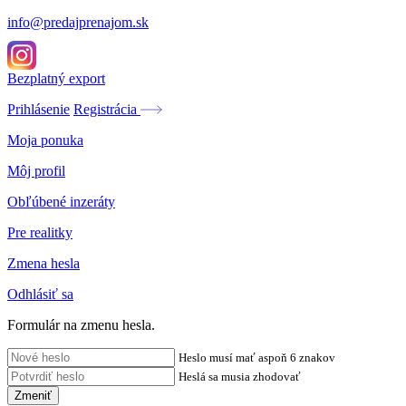
info@predajprenajom.sk
Bezplatný export
Prihlásenie
Registrácia
Moja ponuka
Môj profil
Obľúbené inzeráty
Pre realitky
Zmena hesla
Odhlásiť sa
Formulár na zmenu hesla.
Heslo musí mať aspoň 6 znakov
Heslá sa musia zhodovať
Zmeniť