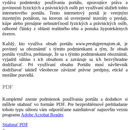
vydáva podmienky používania portálu, upravujúce práva a
povinnosti fyzických a právnických osôb pri využívaní služieb tohto
internetového portálu. Tento internetový portál je verejným
inzertným portálom, na ktorom sú uverejnené inzeráty o predaji,
kúpe alebo prenájme nehnuteľností fyzických a právnických osôb,
odborné články z oblasti realitného trhu a ponuka hypotekárnych
úverov.
Každý, kto využíva obsah portálu
www.predajprenajom.sk
, je
povinný sa oboznámiť s týmito podmienkami a tým, že obsah
portálu využíva, prehlasuje, že sa s týmito podmienkami oboznámil,
vyjadril súhlas s ich obsahom a zaväzuje sa ich bezvýhradne
dodržiavať. Pri využívaní obsahu Portálu musí návštevník
dodržiavať taktiež všeobecne záväzné právne predpisy, etické a
morálne pravidlá.
PDF
Kompletné znenie podmienok používania portálu a dodatkov si
môžete stiahnuť vo formáte PDF. Pre bezproblémové prehliadanie
tohoto typu súboru vám odporúčame nainštalovať najnovšiu verziu
programu
Adobe Acrobat Reader
.
Stiahnuť PDF
×