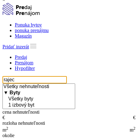
Ponuka bytov
ponuka prenájmu
Magazín
Pridať inzerát
Predaj
Prenájom
Hypofilter
cena nehnuteľnosti
€
€
rozloha nehnuteľnosti
2
2
m
m
okolie