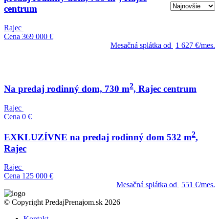
centrum
Rajec
Cena
369 000 €
Mesačná splátka od
1 627 €/mes.
2
Na predaj rodinný dom, 730 m
, Rajec centrum
Rajec
Cena
0 €
2
EXKLUZÍVNE na predaj rodinný dom 532 m
,
Rajec
Rajec
Cena
125 000 €
Mesačná splátka od
551 €/mes.
© Copyright PredajPrenajom.sk 2026
Kontakt