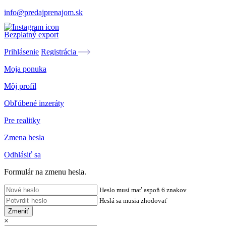
info@predajprenajom.sk
Bezplatný export
Prihlásenie
Registrácia
Moja ponuka
Môj profil
Obľúbené inzeráty
Pre realitky
Zmena hesla
Odhlásiť sa
Formulár na zmenu hesla.
Heslo musí mať aspoň 6 znakov
Heslá sa musia zhodovať
Zmeniť
×