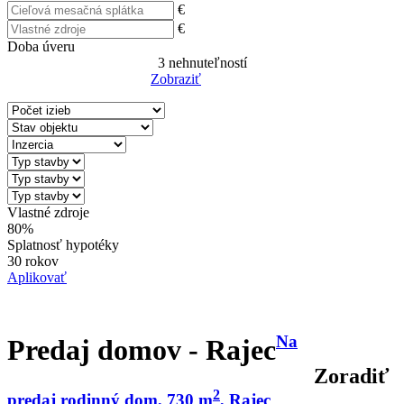
€
€
Doba úveru
3
nehnuteľností
Zobraziť
Reset Filter
Vlastné zdroje
80%
Splatnosť hypotéky
30 rokov
Aplikovať
Na
Predaj domov - Rajec
Zoradiť
2
predaj rodinný dom, 730 m
, Rajec