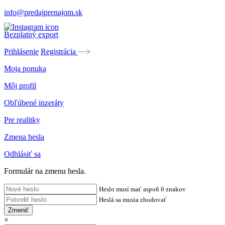
info@predajprenajom.sk
Bezplatný export
Prihlásenie
Registrácia
Moja ponuka
Môj profil
Obľúbené inzeráty
Pre realitky
Zmena hesla
Odhlásiť sa
Formulár na zmenu hesla.
Heslo musí mať aspoň 6 znakov
Heslá sa musia zhodovať
Zmeniť
×