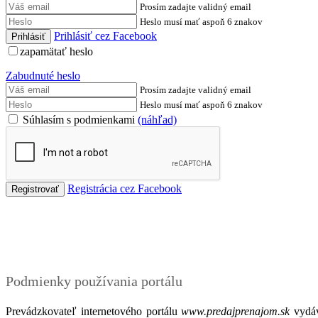
Prosím zadajte validný email
Heslo musí mať aspoň 6 znakov
Prihlásiť cez Facebook
zapamätať heslo
Zabudnuté heslo
Prosím zadajte validný email
Heslo musí mať aspoň 6 znakov
Súhlasím s podmienkami
(náhľad)
Registrácia cez Facebook
Podmienky
Podmienky používania portálu
Prevádzkovateľ internetového portálu
www.predajprenajom.sk
vydáv