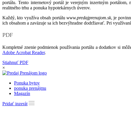
portálu. Tento internetový portál je verejným inzertným portálom,
realitného trhu a ponuka hypotekárnych úverov.
Každý, kto využíva obsah portálu
www.predajprenajom.sk
, je povin
ich obsahom a zaväzuje sa ich bezvýhradne dodržiavať. Pri využívaní
PDF
Kompletné znenie podmienok používania portálu a dodatkov si môže
Adobe Acrobat Reader
.
Stiahnuť PDF
×
Ponuka bytov
ponuka prenájmu
Magazín
Pridať inzerát