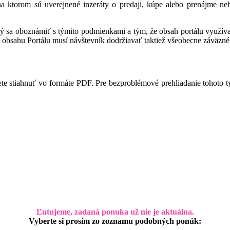
 na ktorom sú uverejnené inzeráty o predaji, kúpe alebo prenájme ne
ný sa oboznámiť s týmito podmienkami a tým, že obsah portálu využíva,
 obsahu Portálu musí návštevník dodržiavať taktiež všeobecne záväzné 
te stiahnuť vo formáte PDF. Pre bezproblémové prehliadanie tohoto 
Ľutujeme, zadaná ponuka už nie je aktuálna.
Vyberte si prosím zo zoznamu podobných ponúk: