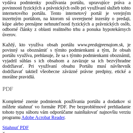
vydáva podmienky používania portálu, upravujúce práva a
povinnosti fyzických a právnických osôb pri využívaní služieb tohto
internetového portálu. Tento internetový portál je verejným
inzertným portálom, na ktorom sú uverejnené inzeráty o predaji,
kúpe alebo prenájme nehnuteľností fyzických a právnických osôb,
odborné články z oblasti realitného trhu a ponuka hypotekárnych
úverov.
Každý, kto využíva obsah portálu
www.predajprenajom.sk
, je
povinný sa oboznámiť s týmito podmienkami a tým, že obsah
portálu využíva, prehlasuje, že sa s týmito podmienkami oboznámil,
vyjadril súhlas s ich obsahom a zaväzuje sa ich bezvýhradne
dodržiavať. Pri využívaní obsahu Portálu musí návštevník
dodržiavať taktiež všeobecne záväzné právne predpisy, etické a
morálne pravidlá.
PDF
Kompletné znenie podmienok používania portálu a dodatkov si
môžete stiahnuť vo formáte PDF. Pre bezproblémové prehliadanie
tohoto typu súboru vám odporúčame nainštalovať najnovšiu verziu
programu
Adobe Acrobat Reader
.
Stiahnuť PDF
×