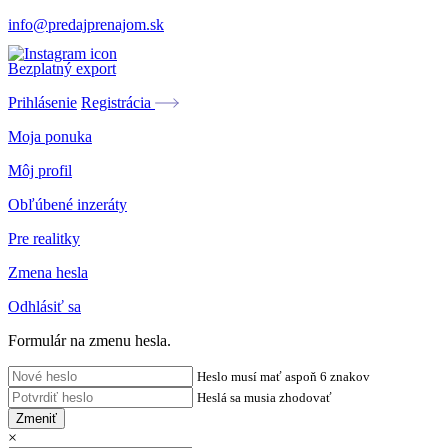
info@predajprenajom.sk
Bezplatný export
Prihlásenie
Registrácia
Moja ponuka
Môj profil
Obľúbené inzeráty
Pre realitky
Zmena hesla
Odhlásiť sa
Formulár na zmenu hesla.
Heslo musí mať aspoň 6 znakov
Heslá sa musia zhodovať
Zmeniť
×