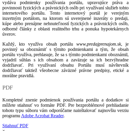
vydáva podmienky používania portálu, upravujúce práva a
povinnosti fyzických a právnických osôb pri využívaní služieb tohto
internetového portálu. Tento internetový portál je verejným
inzertným portálom, na ktorom sú uverejnené inzeráty o predaji,
kúpe alebo prenájme nehnuteľností fyzických a právnických osôb,
odborné články z oblasti realitného trhu a ponuka hypotekárnych
úverov.
Každý, kto využíva obsah portálu
www.predajprenajom.sk
, je
povinný sa oboznámiť s týmito podmienkami a tým, že obsah
portálu využíva, prehlasuje, že sa s týmito podmienkami oboznámil,
vyjadril súhlas s ich obsahom a zaväzuje sa ich bezvýhradne
dodržiavať. Pri využívaní obsahu Portálu musí návštevník
dodržiavať taktiež všeobecne záväzné právne predpisy, etické a
morálne pravidlá.
PDF
Kompletné znenie podmienok používania portálu a dodatkov si
môžete stiahnuť vo formáte PDF. Pre bezproblémové prehliadanie
tohoto typu súboru vám odporúčame nainštalovať najnovšiu verziu
programu
Adobe Acrobat Reader
.
Stiahnuť PDF
×