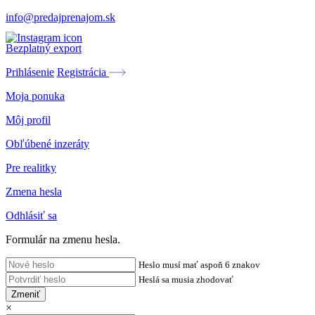
info@predajprenajom.sk
Bezplatný export
Prihlásenie
Registrácia
Moja ponuka
Môj profil
Obľúbené inzeráty
Pre realitky
Zmena hesla
Odhlásiť sa
Formulár na zmenu hesla.
Heslo musí mať aspoň 6 znakov
Heslá sa musia zhodovať
Zmeniť
×