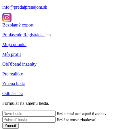
info@predajprenajom.sk
Bezplatný export
Prihlásenie
Registrácia
Moja ponuka
Môj profil
Obľúbené inzeráty
Pre realitky
Zmena hesla
Odhlásiť sa
Formulár na zmenu hesla.
Heslo musí mať aspoň 6 znakov
Heslá sa musia zhodovať
Zmeniť