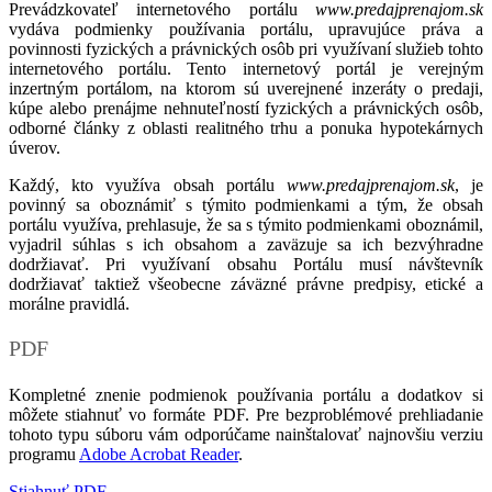
Prevádzkovateľ internetového portálu
www.predajprenajom.sk
vydáva podmienky používania portálu, upravujúce práva a
povinnosti fyzických a právnických osôb pri využívaní služieb tohto
internetového portálu. Tento internetový portál je verejným
inzertným portálom, na ktorom sú uverejnené inzeráty o predaji,
kúpe alebo prenájme nehnuteľností fyzických a právnických osôb,
odborné články z oblasti realitného trhu a ponuka hypotekárnych
úverov.
Každý, kto využíva obsah portálu
www.predajprenajom.sk
, je
povinný sa oboznámiť s týmito podmienkami a tým, že obsah
portálu využíva, prehlasuje, že sa s týmito podmienkami oboznámil,
vyjadril súhlas s ich obsahom a zaväzuje sa ich bezvýhradne
dodržiavať. Pri využívaní obsahu Portálu musí návštevník
dodržiavať taktiež všeobecne záväzné právne predpisy, etické a
morálne pravidlá.
PDF
Kompletné znenie podmienok používania portálu a dodatkov si
môžete stiahnuť vo formáte PDF. Pre bezproblémové prehliadanie
tohoto typu súboru vám odporúčame nainštalovať najnovšiu verziu
programu
Adobe Acrobat Reader
.
Stiahnuť PDF