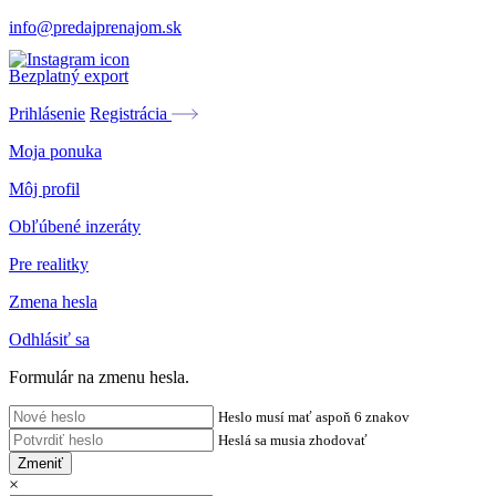
info@predajprenajom.sk
Bezplatný export
Prihlásenie
Registrácia
Moja ponuka
Môj profil
Obľúbené inzeráty
Pre realitky
Zmena hesla
Odhlásiť sa
Formulár na zmenu hesla.
Heslo musí mať aspoň 6 znakov
Heslá sa musia zhodovať
Zmeniť
×