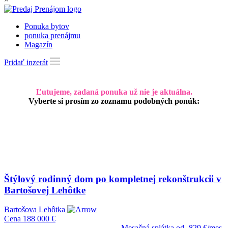
Ponuka bytov
ponuka prenájmu
Magazín
Pridať inzerát
Ľutujeme, zadaná ponuka už nie je aktuálna.
Vyberte si prosím zo zoznamu podobných ponúk:
Štýlový rodinný dom po kompletnej rekonštrukcii v
Bartošovej Lehôtke
Bartošova Lehôtka
Cena
188 000 €
Mesačná splátka od
829 €/mes.