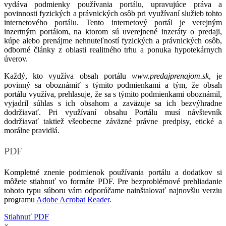
vydáva podmienky používania portálu, upravujúce práva a
povinnosti fyzických a právnických osôb pri využívaní služieb tohto
internetového portálu. Tento internetový portál je verejným
inzertným portálom, na ktorom sú uverejnené inzeráty o predaji,
kúpe alebo prenájme nehnuteľností fyzických a právnických osôb,
odborné články z oblasti realitného trhu a ponuka hypotekárnych
úverov.
Každý, kto využíva obsah portálu
www.predajprenajom.sk
, je
povinný sa oboznámiť s týmito podmienkami a tým, že obsah
portálu využíva, prehlasuje, že sa s týmito podmienkami oboznámil,
vyjadril súhlas s ich obsahom a zaväzuje sa ich bezvýhradne
dodržiavať. Pri využívaní obsahu Portálu musí návštevník
dodržiavať taktiež všeobecne záväzné právne predpisy, etické a
morálne pravidlá.
PDF
Kompletné znenie podmienok používania portálu a dodatkov si
môžete stiahnuť vo formáte PDF. Pre bezproblémové prehliadanie
tohoto typu súboru vám odporúčame nainštalovať najnovšiu verziu
programu
Adobe Acrobat Reader
.
Stiahnuť PDF
×