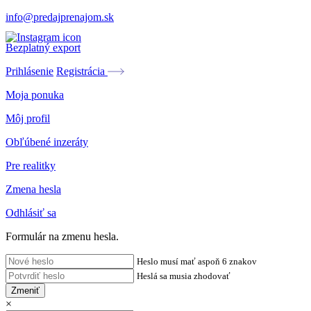
info@predajprenajom.sk
Bezplatný export
Prihlásenie
Registrácia
Moja ponuka
Môj profil
Obľúbené inzeráty
Pre realitky
Zmena hesla
Odhlásiť sa
Formulár na zmenu hesla.
Heslo musí mať aspoň 6 znakov
Heslá sa musia zhodovať
Zmeniť
×