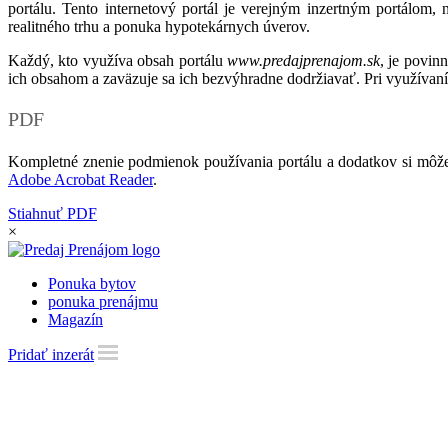
portálu. Tento internetový portál je verejným inzertným portálom,
realitného trhu a ponuka hypotekárnych úverov.
Každý, kto využíva obsah portálu
www.predajprenajom.sk
, je povin
ich obsahom a zaväzuje sa ich bezvýhradne dodržiavať. Pri využívaní
PDF
Kompletné znenie podmienok používania portálu a dodatkov si môže
Adobe Acrobat Reader
.
Stiahnuť PDF
×
Ponuka bytov
ponuka prenájmu
Magazín
Pridať inzerát