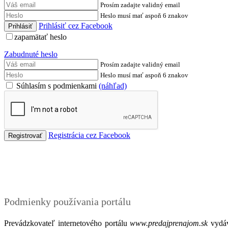
Prosím zadajte validný email
Heslo musí mať aspoň 6 znakov
Prihlásiť cez Facebook
zapamätať heslo
Zabudnuté heslo
Prosím zadajte validný email
Heslo musí mať aspoň 6 znakov
Súhlasím s podmienkami
(náhľad)
Registrácia cez Facebook
Podmienky
Podmienky používania portálu
Prevádzkovateľ internetového portálu
www.predajprenajom.sk
vydáv