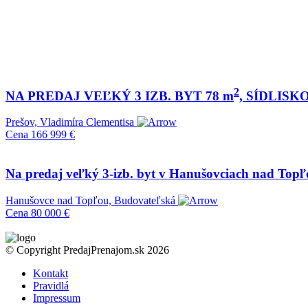
2
NA PREDAJ VEĽKÝ 3 IZB. BYT 78 m
, SÍDLISKO
Prešov, Vladimíra Clementisa
Cena
166 999 €
Na predaj veľký 3-izb. byt v Hanušovciach nad Top
Hanušovce nad Topľou, Budovateľská
Cena
80 000 €
© Copyright PredajPrenajom.sk 2026
Kontakt
Pravidlá
Impressum