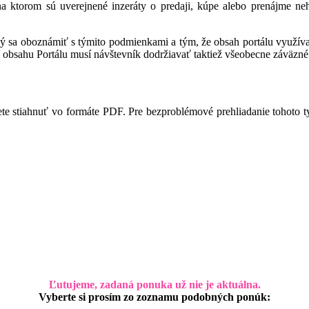
 na ktorom sú uverejnené inzeráty o predaji, kúpe alebo prenájme ne
ný sa oboznámiť s týmito podmienkami a tým, že obsah portálu využíva,
 obsahu Portálu musí návštevník dodržiavať taktiež všeobecne záväzné 
te stiahnuť vo formáte PDF. Pre bezproblémové prehliadanie tohoto 
Ľutujeme, zadaná ponuka už nie je aktuálna.
Vyberte si prosím zo zoznamu podobných ponúk: