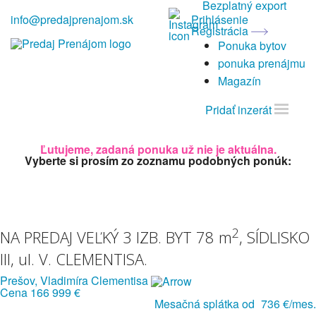
Bezplatný export
info@predajprenajom.sk
Prihlásenie
Registrácia
Ponuka bytov
ponuka prenájmu
Magazín
Pridať inzerát
Ľutujeme, zadaná ponuka už nie je aktuálna.
Vyberte si prosím zo zoznamu podobných ponúk:
2
NA PREDAJ VEĽKÝ 3 IZB. BYT 78 m
, SÍDLISKO
III, ul. V. CLEMENTISA.
Prešov, Vladimíra Clementisa
Cena
166 999 €
Mesačná splátka od
736 €/mes.