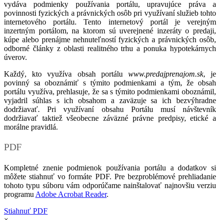
vydáva podmienky používania portálu, upravujúce práva a
povinnosti fyzických a právnických osôb pri využívaní služieb tohto
internetového portálu. Tento internetový portál je verejným
inzertným portálom, na ktorom sú uverejnené inzeráty o predaji,
kúpe alebo prenájme nehnuteľností fyzických a právnických osôb,
odborné články z oblasti realitného trhu a ponuka hypotekárnych
úverov.
Každý, kto využíva obsah portálu
www.predajprenajom.sk
, je
povinný sa oboznámiť s týmito podmienkami a tým, že obsah
portálu využíva, prehlasuje, že sa s týmito podmienkami oboznámil,
vyjadril súhlas s ich obsahom a zaväzuje sa ich bezvýhradne
dodržiavať. Pri využívaní obsahu Portálu musí návštevník
dodržiavať taktiež všeobecne záväzné právne predpisy, etické a
morálne pravidlá.
PDF
Kompletné znenie podmienok používania portálu a dodatkov si
môžete stiahnuť vo formáte PDF. Pre bezproblémové prehliadanie
tohoto typu súboru vám odporúčame nainštalovať najnovšiu verziu
programu
Adobe Acrobat Reader
.
Stiahnuť PDF
×