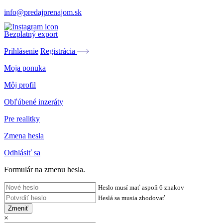
info@predajprenajom.sk
Bezplatný export
Prihlásenie
Registrácia
Moja ponuka
Môj profil
Obľúbené inzeráty
Pre realitky
Zmena hesla
Odhlásiť sa
Formulár na zmenu hesla.
Heslo musí mať aspoň 6 znakov
Heslá sa musia zhodovať
Zmeniť
×