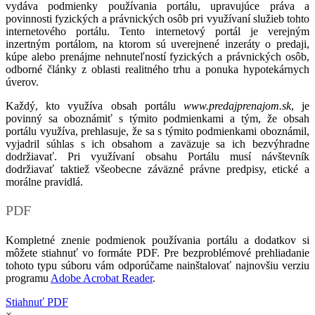
vydáva podmienky používania portálu, upravujúce práva a
povinnosti fyzických a právnických osôb pri využívaní služieb tohto
internetového portálu. Tento internetový portál je verejným
inzertným portálom, na ktorom sú uverejnené inzeráty o predaji,
kúpe alebo prenájme nehnuteľností fyzických a právnických osôb,
odborné články z oblasti realitného trhu a ponuka hypotekárnych
úverov.
Každý, kto využíva obsah portálu
www.predajprenajom.sk
, je
povinný sa oboznámiť s týmito podmienkami a tým, že obsah
portálu využíva, prehlasuje, že sa s týmito podmienkami oboznámil,
vyjadril súhlas s ich obsahom a zaväzuje sa ich bezvýhradne
dodržiavať. Pri využívaní obsahu Portálu musí návštevník
dodržiavať taktiež všeobecne záväzné právne predpisy, etické a
morálne pravidlá.
PDF
Kompletné znenie podmienok používania portálu a dodatkov si
môžete stiahnuť vo formáte PDF. Pre bezproblémové prehliadanie
tohoto typu súboru vám odporúčame nainštalovať najnovšiu verziu
programu
Adobe Acrobat Reader
.
Stiahnuť PDF
×