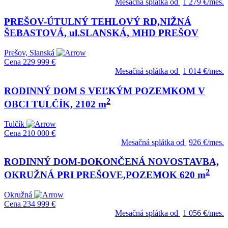
Mesačná splátka od
1 279 €/mes.
PREŠOV-ÚTULNÝ TEHLOVÝ RD,NIŽNÁ
ŠEBASTOVÁ, ul.SLANSKÁ, MHD PREŠOV
Prešov, Slanská
Cena
229 999 €
Mesačná splátka od
1 014 €/mes.
RODINNÝ DOM S VEĽKÝM POZEMKOM V
2
OBCI TULČÍK, 2102 m
Tulčík
Cena
210 000 €
Mesačná splátka od
926 €/mes.
RODINNÝ DOM-DOKONČENÁ NOVOSTAVBA,
2
OKRUŽNÁ PRI PREŠOVE,POZEMOK 620 m
Okružná
Cena
234 999 €
Mesačná splátka od
1 056 €/mes.