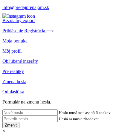
info@predajprenajom.sk
Bezplatný export
Prihlásenie
Registrácia
Moja ponuka
Môj profil
Obľúbené inzeráty
Pre realitky
Zmena hesla
Odhlásiť sa
Formulár na zmenu hesla.
Heslo musí mať aspoň 6 znakov
Heslá sa musia zhodovať
Zmeniť
×