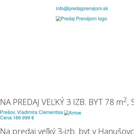
info@predajprenajom.sk
2
NA PREDAJ VEĽKÝ 3 IZB. BYT 78 m
,
Prešov, Vladimíra Clementisa
Cena
166 999 €
Na predaj veľký 3-izb. byt v Hanušov