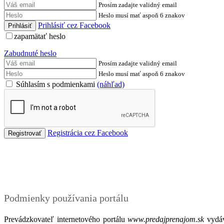
Prosím zadajte validný email
Heslo musí mať aspoň 6 znakov
Prihlásiť cez Facebook
zapamätať heslo
Zabudnuté heslo
Prosím zadajte validný email
Heslo musí mať aspoň 6 znakov
Súhlasím s podmienkami
(náhľad)
Registrácia cez Facebook
Podmienky
Podmienky používania portálu
Prevádzkovateľ internetového portálu
www.predajprenajom.sk
vydáv