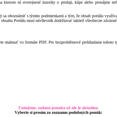
 na ktorom sú uverejnené inzeráty o predaji, kúpe alebo prenájme ne
ný sa oboznámiť s týmito podmienkami a tým, že obsah portálu využíva,
 obsahu Portálu musí návštevník dodržiavať taktiež všeobecne záväzné 
te stiahnuť vo formáte PDF. Pre bezproblémové prehliadanie tohoto 
Ľutujeme, zadaná ponuka už nie je aktuálna.
Vyberte si prosím zo zoznamu podobných ponúk: