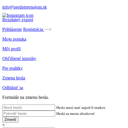
info@predajprenajom.sk
Bezplatný export
Prihlásenie
Registrácia
Moja ponuka
Môj profil
Obľúbené inzeráty
Pre realitky
Zmena hesla
Odhlásiť sa
Formulár na zmenu hesla.
Heslo musí mať aspoň 6 znakov
Heslá sa musia zhodovať
Zmeniť
×