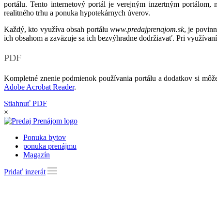
portálu. Tento internetový portál je verejným inzertným portálom,
realitného trhu a ponuka hypotekárnych úverov.
Každý, kto využíva obsah portálu
www.predajprenajom.sk
, je povin
ich obsahom a zaväzuje sa ich bezvýhradne dodržiavať. Pri využívaní
PDF
Kompletné znenie podmienok používania portálu a dodatkov si môže
Adobe Acrobat Reader
.
Stiahnuť PDF
×
Ponuka bytov
ponuka prenájmu
Magazín
Pridať inzerát