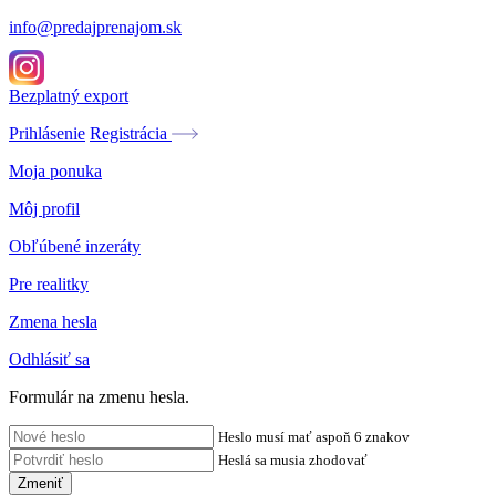
info@predajprenajom.sk
Bezplatný export
Prihlásenie
Registrácia
Moja ponuka
Môj profil
Obľúbené inzeráty
Pre realitky
Zmena hesla
Odhlásiť sa
Formulár na zmenu hesla.
Heslo musí mať aspoň 6 znakov
Heslá sa musia zhodovať
Zmeniť