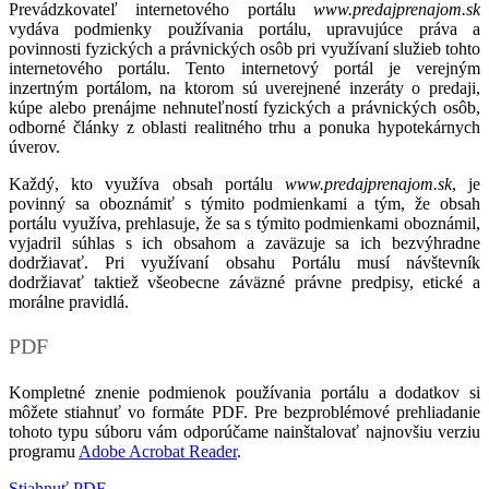
Prevádzkovateľ internetového portálu
www.predajprenajom.sk
vydáva podmienky používania portálu, upravujúce práva a
povinnosti fyzických a právnických osôb pri využívaní služieb tohto
internetového portálu. Tento internetový portál je verejným
inzertným portálom, na ktorom sú uverejnené inzeráty o predaji,
kúpe alebo prenájme nehnuteľností fyzických a právnických osôb,
odborné články z oblasti realitného trhu a ponuka hypotekárnych
úverov.
Každý, kto využíva obsah portálu
www.predajprenajom.sk
, je
povinný sa oboznámiť s týmito podmienkami a tým, že obsah
portálu využíva, prehlasuje, že sa s týmito podmienkami oboznámil,
vyjadril súhlas s ich obsahom a zaväzuje sa ich bezvýhradne
dodržiavať. Pri využívaní obsahu Portálu musí návštevník
dodržiavať taktiež všeobecne záväzné právne predpisy, etické a
morálne pravidlá.
PDF
Kompletné znenie podmienok používania portálu a dodatkov si
môžete stiahnuť vo formáte PDF. Pre bezproblémové prehliadanie
tohoto typu súboru vám odporúčame nainštalovať najnovšiu verziu
programu
Adobe Acrobat Reader
.
Stiahnuť PDF