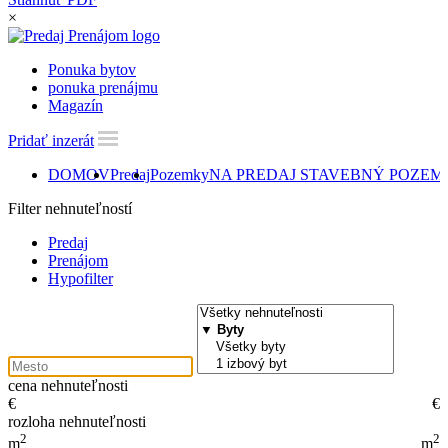
×
Ponuka bytov
ponuka prenájmu
Magazín
Pridať inzerát
DOMOV
Predaj
Pozemky
NA PREDAJ STAVEBNÝ POZEMOK 
Filter nehnuteľností
Predaj
Prenájom
Hypofilter
cena nehnuteľnosti
€
€
rozloha nehnuteľnosti
2
2
m
m