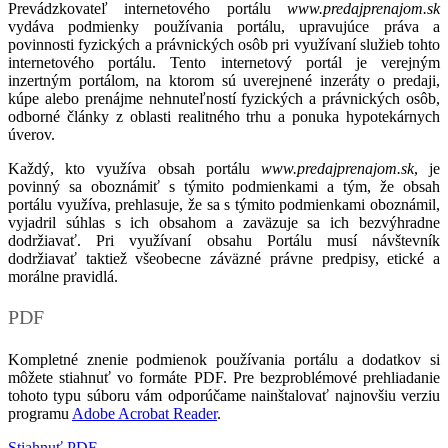
Prevádzkovateľ internetového portálu
www.predajprenajom.sk
vydáva podmienky používania portálu, upravujúce práva a
povinnosti fyzických a právnických osôb pri využívaní služieb tohto
internetového portálu. Tento internetový portál je verejným
inzertným portálom, na ktorom sú uverejnené inzeráty o predaji,
kúpe alebo prenájme nehnuteľností fyzických a právnických osôb,
odborné články z oblasti realitného trhu a ponuka hypotekárnych
úverov.
Každý, kto využíva obsah portálu
www.predajprenajom.sk
, je
povinný sa oboznámiť s týmito podmienkami a tým, že obsah
portálu využíva, prehlasuje, že sa s týmito podmienkami oboznámil,
vyjadril súhlas s ich obsahom a zaväzuje sa ich bezvýhradne
dodržiavať. Pri využívaní obsahu Portálu musí návštevník
dodržiavať taktiež všeobecne záväzné právne predpisy, etické a
morálne pravidlá.
PDF
Kompletné znenie podmienok používania portálu a dodatkov si
môžete stiahnuť vo formáte PDF. Pre bezproblémové prehliadanie
tohoto typu súboru vám odporúčame nainštalovať najnovšiu verziu
programu
Adobe Acrobat Reader
.
Stiahnuť PDF