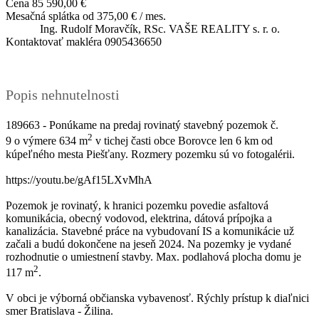
Cena
85 590,00 €
Mesačná splátka od
375,00 € / mes.
Ing. Rudolf Moravčík, RSc.
VAŠE REALITY s. r. o.
Kontaktovať makléra
0905436650
Popis nehnutelnosti
189663 - Ponúkame na predaj rovinatý stavebný pozemok č.
2
9 o výmere 634 m
v tichej časti obce Borovce len 6 km od
kúpeľného mesta Piešťany. Rozmery pozemku sú vo fotogalérii.
https://youtu.be/gAf15LXvMhA
Pozemok je rovinatý, k hranici pozemku povedie asfaltová
komunikácia, obecný vodovod, elektrina, dátová prípojka a
kanalizácia. Stavebné práce na vybudovaní IS a komunikácie už
začali a budú dokončene na jeseň 2024. Na pozemky je vydané
rozhodnutie o umiestnení stavby. Max. podlahová plocha domu je
2
117 m
.
V obci je výborná občianska vybavenosť. Rýchly prístup k diaľnici
smer Bratislava - Žilina.