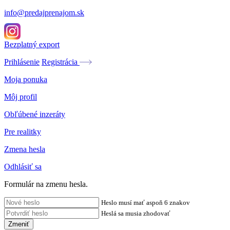
info@predajprenajom.sk
Bezplatný export
Prihlásenie
Registrácia
Moja ponuka
Môj profil
Obľúbené inzeráty
Pre realitky
Zmena hesla
Odhlásiť sa
Formulár na zmenu hesla.
Heslo musí mať aspoň 6 znakov
Heslá sa musia zhodovať
Zmeniť