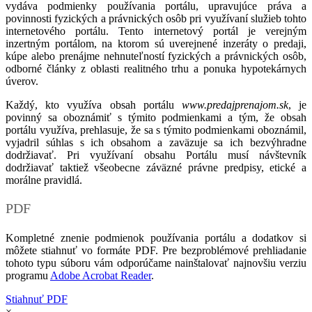
vydáva podmienky používania portálu, upravujúce práva a
povinnosti fyzických a právnických osôb pri využívaní služieb tohto
internetového portálu. Tento internetový portál je verejným
inzertným portálom, na ktorom sú uverejnené inzeráty o predaji,
kúpe alebo prenájme nehnuteľností fyzických a právnických osôb,
odborné články z oblasti realitného trhu a ponuka hypotekárnych
úverov.
Každý, kto využíva obsah portálu
www.predajprenajom.sk
, je
povinný sa oboznámiť s týmito podmienkami a tým, že obsah
portálu využíva, prehlasuje, že sa s týmito podmienkami oboznámil,
vyjadril súhlas s ich obsahom a zaväzuje sa ich bezvýhradne
dodržiavať. Pri využívaní obsahu Portálu musí návštevník
dodržiavať taktiež všeobecne záväzné právne predpisy, etické a
morálne pravidlá.
PDF
Kompletné znenie podmienok používania portálu a dodatkov si
môžete stiahnuť vo formáte PDF. Pre bezproblémové prehliadanie
tohoto typu súboru vám odporúčame nainštalovať najnovšiu verziu
programu
Adobe Acrobat Reader
.
Stiahnuť PDF
×