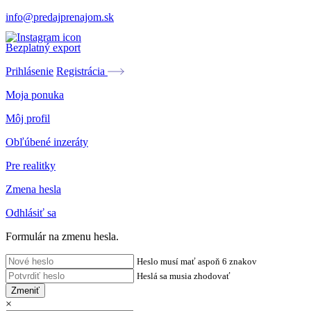
info@predajprenajom.sk
Bezplatný export
Prihlásenie
Registrácia
Moja ponuka
Môj profil
Obľúbené inzeráty
Pre realitky
Zmena hesla
Odhlásiť sa
Formulár na zmenu hesla.
Heslo musí mať aspoň 6 znakov
Heslá sa musia zhodovať
Zmeniť
×