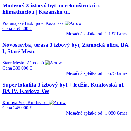
Moderný 3-izbový byt po rekonštrukcii s
klimatizáciou | Kazanská ul.
Podunajské Biskupice, Kazanská
Cena
259 500 €
Mesačná splátka od
1 137 €/mes.
Novostavba, terasa 3 izbový byt, Zámocká ulica, BA
I, Staré Mesto
Staré Mesto, Zámocká
Cena
380 000 €
Mesačná splátka od
1 675 €/mes.
Super lokalita 3 izbový byt + lodžia, Kuklovská ul.
BA IV. Karlova Ves
Karlova Ves, Kuklovská
Cena
245 000 €
Mesačná splátka od
1 080 €/mes.