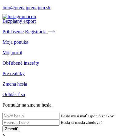
info@predajprenajom.sk
Bezplatný export
Prihlásenie
Registrácia
Moja ponuka
Môj profil
Obľúbené inzeráty
Pre realitky
Zmena hesla
Odhlásiť sa
Formulár na zmenu hesla.
Heslo musí mať aspoň 6 znakov
Heslá sa musia zhodovať
Zmeniť
×