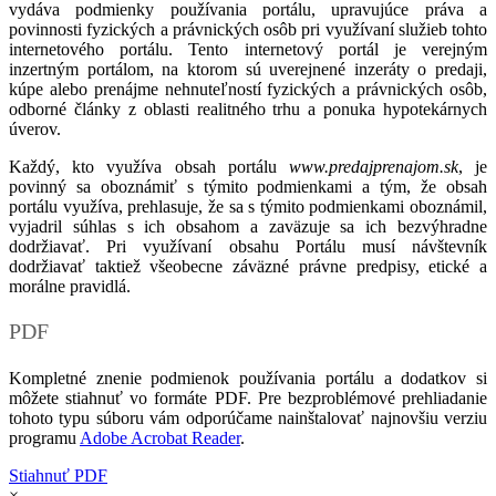
vydáva podmienky používania portálu, upravujúce práva a
povinnosti fyzických a právnických osôb pri využívaní služieb tohto
internetového portálu. Tento internetový portál je verejným
inzertným portálom, na ktorom sú uverejnené inzeráty o predaji,
kúpe alebo prenájme nehnuteľností fyzických a právnických osôb,
odborné články z oblasti realitného trhu a ponuka hypotekárnych
úverov.
Každý, kto využíva obsah portálu
www.predajprenajom.sk
, je
povinný sa oboznámiť s týmito podmienkami a tým, že obsah
portálu využíva, prehlasuje, že sa s týmito podmienkami oboznámil,
vyjadril súhlas s ich obsahom a zaväzuje sa ich bezvýhradne
dodržiavať. Pri využívaní obsahu Portálu musí návštevník
dodržiavať taktiež všeobecne záväzné právne predpisy, etické a
morálne pravidlá.
PDF
Kompletné znenie podmienok používania portálu a dodatkov si
môžete stiahnuť vo formáte PDF. Pre bezproblémové prehliadanie
tohoto typu súboru vám odporúčame nainštalovať najnovšiu verziu
programu
Adobe Acrobat Reader
.
Stiahnuť PDF
×