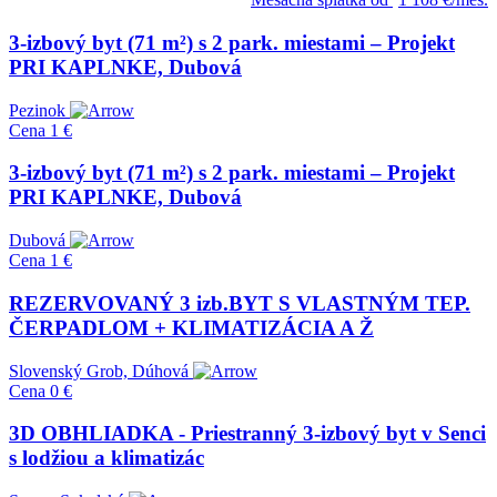
3-izbový byt (71 m²) s 2 park. miestami – Projekt
PRI KAPLNKE, Dubová
Pezinok
Cena
1 €
3-izbový byt (71 m²) s 2 park. miestami – Projekt
PRI KAPLNKE, Dubová
Dubová
Cena
1 €
REZERVOVANÝ 3 izb.BYT S VLASTNÝM TEP.
ČERPADLOM + KLIMATIZÁCIA A Ž
Slovenský Grob, Dúhová
Cena
0 €
3D OBHLIADKA - Priestranný 3-izbový byt v Senci
s lodžiou a klimatizác