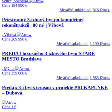
Senec, Sokolská
Cena
184 990 €
Mesačná splátka od
816 €/mes.
Priestranný 3-izbový byt po kompletnej
rekonštrukcii | 80 m² | Vŕbová
, Vŕbová
Cena
269 990 €
Mesačná splátka od
1 190 €/mes.
PREDAJ luxusného 3 izbového bytu STARÉ
MESTO Bratislava
, Mýtna
Cena
359 000 €
Mesačná splátka od
1 583 €/mes.
Predaj: 3-i byt s terasou v projekte PRI KAPLNKE
– Dubová
Cena
1 €