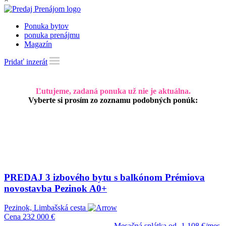
Ponuka bytov
ponuka prenájmu
Magazín
Pridať inzerát
Ľutujeme, zadaná ponuka už nie je aktuálna.
Vyberte si prosím zo zoznamu podobných ponúk:
PREDAJ 3 izbového bytu s balkónom Prémiova
novostavba Pezinok A0+
Pezinok, Limbašská cesta
Cena
232 000 €
Mesačná splátka od
1 108 €/mes.