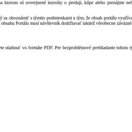
 na ktorom sú uverejnené inzeráty o predaji, kúpe alebo prenájme ne
ný sa oboznámiť s týmito podmienkami a tým, že obsah portálu využíva,
 obsahu Portálu musí návštevník dodržiavať taktiež všeobecne záväzné 
te stiahnuť vo formáte PDF. Pre bezproblémové prehliadanie tohoto 