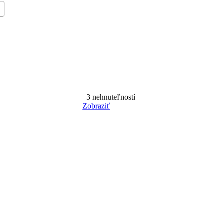
3
nehnuteľností
Zobraziť
Reset Filter