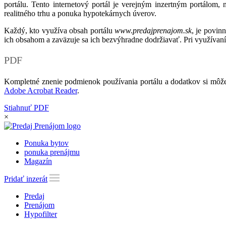
portálu. Tento internetový portál je verejným inzertným portálom,
realitného trhu a ponuka hypotekárnych úverov.
Každý, kto využíva obsah portálu
www.predajprenajom.sk
, je povin
ich obsahom a zaväzuje sa ich bezvýhradne dodržiavať. Pri využívaní
PDF
Kompletné znenie podmienok používania portálu a dodatkov si môže
Adobe Acrobat Reader
.
Stiahnuť PDF
×
Ponuka bytov
ponuka prenájmu
Magazín
Pridať inzerát
Predaj
Prenájom
Hypofilter