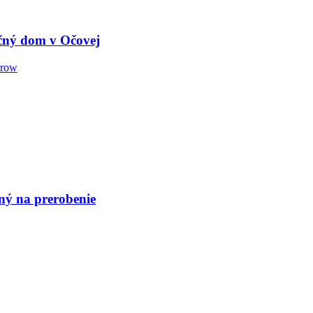
čný dom v Očovej
ný na prerobenie