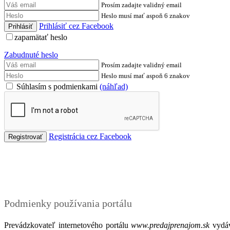
Prosím zadajte validný email
Heslo musí mať aspoň 6 znakov
Prihlásiť cez Facebook
zapamätať heslo
Zabudnuté heslo
Prosím zadajte validný email
Heslo musí mať aspoň 6 znakov
Súhlasím s podmienkami
(náhľad)
Registrácia cez Facebook
Podmienky
Podmienky používania portálu
Prevádzkovateľ internetového portálu
www.predajprenajom.sk
vydáv