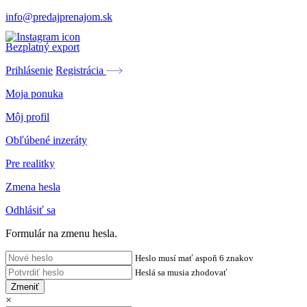
info@predajprenajom.sk
Bezplatný export
Prihlásenie
Registrácia
Moja ponuka
Môj profil
Obľúbené inzeráty
Pre realitky
Zmena hesla
Odhlásiť sa
Formulár na zmenu hesla.
Heslo musí mať aspoň 6 znakov
Heslá sa musia zhodovať
Zmeniť
×