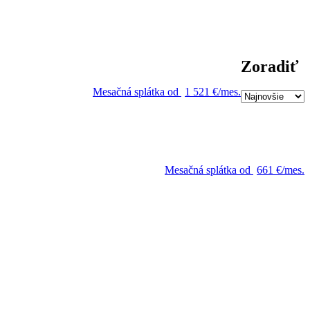
Zoradiť
Mesačná splátka od
1 521 €/mes.
Mesačná splátka od
661 €/mes.