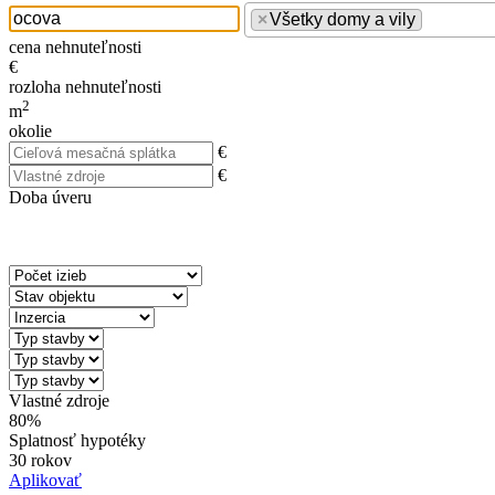
×
Všetky domy a vily
cena nehnuteľnosti
€
rozloha nehnuteľnosti
2
m
okolie
€
€
Doba úveru
Vlastné zdroje
80%
Splatnosť hypotéky
30 rokov
Aplikovať