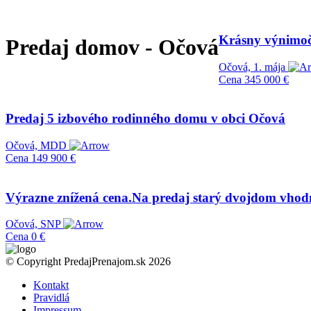
Krásny výnimo
Predaj domov - Očová
Očová, 1. mája
Cena
345 000 €
Predaj 5 izbového rodinného domu v obci Očová
Očová, MDD
Cena
149 900 €
Výrazne znížená cena.Na predaj starý dvojdom vhod
Očová, SNP
Cena
0 €
© Copyright PredajPrenajom.sk 2026
Kontakt
Pravidlá
Impressum