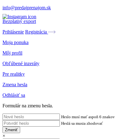
info@predajprenajom.sk
Bezplatný export
Prihlásenie
Registrácia
Moja ponuka
Môj profil
Obľúbené inzeráty
Pre realitky
Zmena hesla
Odhlásiť sa
Formulár na zmenu hesla.
Heslo musí mať aspoň 6 znakov
Heslá sa musia zhodovať
Zmeniť
×