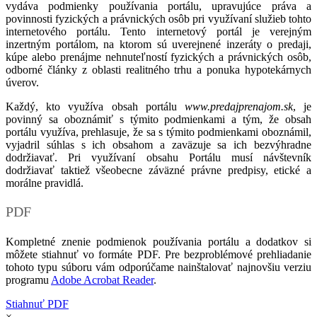
vydáva podmienky používania portálu, upravujúce práva a
povinnosti fyzických a právnických osôb pri využívaní služieb tohto
internetového portálu. Tento internetový portál je verejným
inzertným portálom, na ktorom sú uverejnené inzeráty o predaji,
kúpe alebo prenájme nehnuteľností fyzických a právnických osôb,
odborné články z oblasti realitného trhu a ponuka hypotekárnych
úverov.
Každý, kto využíva obsah portálu
www.predajprenajom.sk
, je
povinný sa oboznámiť s týmito podmienkami a tým, že obsah
portálu využíva, prehlasuje, že sa s týmito podmienkami oboznámil,
vyjadril súhlas s ich obsahom a zaväzuje sa ich bezvýhradne
dodržiavať. Pri využívaní obsahu Portálu musí návštevník
dodržiavať taktiež všeobecne záväzné právne predpisy, etické a
morálne pravidlá.
PDF
Kompletné znenie podmienok používania portálu a dodatkov si
môžete stiahnuť vo formáte PDF. Pre bezproblémové prehliadanie
tohoto typu súboru vám odporúčame nainštalovať najnovšiu verziu
programu
Adobe Acrobat Reader
.
Stiahnuť PDF
×