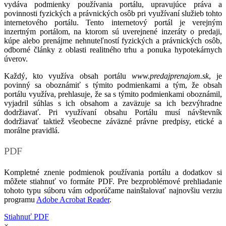
vydáva podmienky používania portálu, upravujúce práva a
povinnosti fyzických a právnických osôb pri využívaní služieb tohto
internetového portálu. Tento internetový portál je verejným
inzertným portálom, na ktorom sú uverejnené inzeráty o predaji,
kúpe alebo prenájme nehnuteľností fyzických a právnických osôb,
odborné články z oblasti realitného trhu a ponuka hypotekárnych
úverov.
Každý, kto využíva obsah portálu
www.predajprenajom.sk
, je
povinný sa oboznámiť s týmito podmienkami a tým, že obsah
portálu využíva, prehlasuje, že sa s týmito podmienkami oboznámil,
vyjadril súhlas s ich obsahom a zaväzuje sa ich bezvýhradne
dodržiavať. Pri využívaní obsahu Portálu musí návštevník
dodržiavať taktiež všeobecne záväzné právne predpisy, etické a
morálne pravidlá.
PDF
Kompletné znenie podmienok používania portálu a dodatkov si
môžete stiahnuť vo formáte PDF. Pre bezproblémové prehliadanie
tohoto typu súboru vám odporúčame nainštalovať najnovšiu verziu
programu
Adobe Acrobat Reader
.
Stiahnuť PDF
×