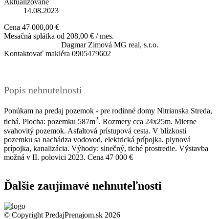
Aktualizované
14.08.2023
Cena
47 000,00 €
Mesačná splátka od
208,00 € / mes.
Dagmar Zimová
MG real, s.r.o.
Kontaktovať makléra
0905479602
Popis nehnutelnosti
Ponúkam na predaj pozemok - pre rodinné domy Nitrianska Streda,
2
tichá. Plocha: pozemku 587m
. Rozmery cca 24x25m. Mierne
svahovitý pozemok. Asfaltová prístupová cesta. V blízkosti
pozemku sa nachádza vodovod, elektrická prípojka, plynová
prípojka, kanalizácia. Výhody: slnečný, tiché prostredie. Výstavba
možná v II. polovici 2023. Cena 47 000 €
Ďalšie zaujímavé nehnuteľnosti
This page can't load Google Maps correctly.
© Copyright PredajPrenajom.sk 2026