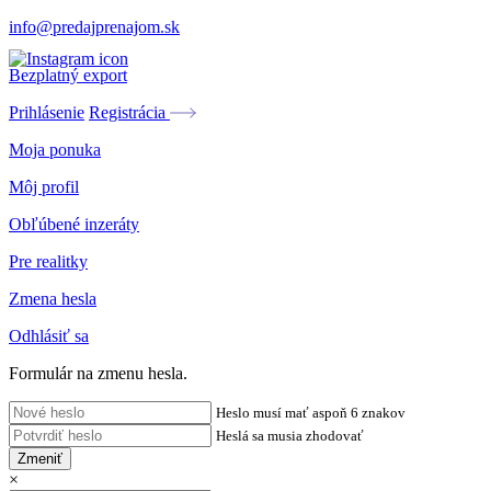
info@predajprenajom.sk
Bezplatný export
Prihlásenie
Registrácia
Moja ponuka
Môj profil
Obľúbené inzeráty
Pre realitky
Zmena hesla
Odhlásiť sa
Formulár na zmenu hesla.
Heslo musí mať aspoň 6 znakov
Heslá sa musia zhodovať
Zmeniť
×