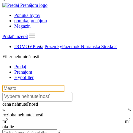
Ponuka bytov
ponuka prenájmu
Magazín
Pridať inzerát
DOMOV
Predaj
Pozemky
Pozemok Nitrianska Streda 2
Filter nehnuteľností
Predaj
Prenájom
Hypofilter
cena nehnuteľnosti
€
€
rozloha nehnuteľnosti
2
2
m
m
okolie
€