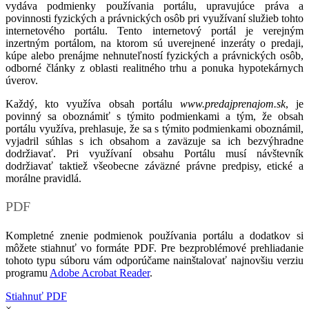
vydáva podmienky používania portálu, upravujúce práva a
povinnosti fyzických a právnických osôb pri využívaní služieb tohto
internetového portálu. Tento internetový portál je verejným
inzertným portálom, na ktorom sú uverejnené inzeráty o predaji,
kúpe alebo prenájme nehnuteľností fyzických a právnických osôb,
odborné články z oblasti realitného trhu a ponuka hypotekárnych
úverov.
Každý, kto využíva obsah portálu
www.predajprenajom.sk
, je
povinný sa oboznámiť s týmito podmienkami a tým, že obsah
portálu využíva, prehlasuje, že sa s týmito podmienkami oboznámil,
vyjadril súhlas s ich obsahom a zaväzuje sa ich bezvýhradne
dodržiavať. Pri využívaní obsahu Portálu musí návštevník
dodržiavať taktiež všeobecne záväzné právne predpisy, etické a
morálne pravidlá.
PDF
Kompletné znenie podmienok používania portálu a dodatkov si
môžete stiahnuť vo formáte PDF. Pre bezproblémové prehliadanie
tohoto typu súboru vám odporúčame nainštalovať najnovšiu verziu
programu
Adobe Acrobat Reader
.
Stiahnuť PDF
×