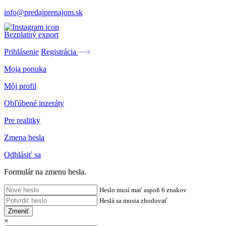
info@predajprenajom.sk
Bezplatný export
Prihlásenie
Registrácia
Moja ponuka
Môj profil
Obľúbené inzeráty
Pre realitky
Zmena hesla
Odhlásiť sa
Formulár na zmenu hesla.
Heslo musí mať aspoň 6 znakov
Heslá sa musia zhodovať
Zmeniť
×