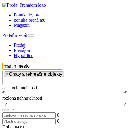
Ponuka bytov
ponuka prenájmu
Magazín
Pridať inzerát
Predaj
Prenájom
Hypofilter
×
Chaty a rekreačné objekty
cena nehnuteľnosti
€
€
rozloha nehnuteľnosti
2
2
m
m
okolie
€
€
Doba úveru