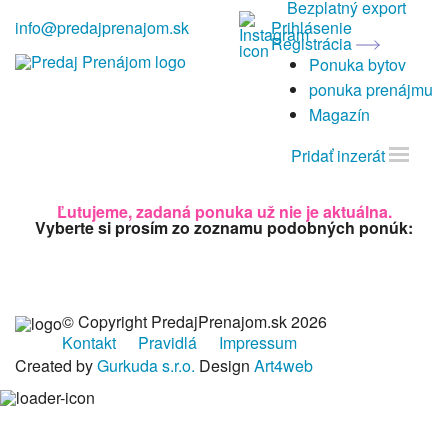
Bezplatný export
info@predajprenajom.sk
Prihlásenie
Registrácia
Ponuka bytov
ponuka prenájmu
Magazín
Pridať inzerát
Ľutujeme, zadaná ponuka už nie je aktuálna.
Vyberte si prosím zo zoznamu podobných ponúk:
© Copyright PredajPrenajom.sk 2026
Kontakt
Pravidlá
Impressum
Created by
Gurkuda s.r.o.
Design
Art4web