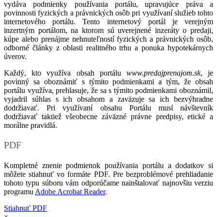
vydáva podmienky používania portálu, upravujúce práva a
povinnosti fyzických a právnických osôb pri využívaní služieb tohto
internetového portálu. Tento internetový portál je verejným
inzertným portálom, na ktorom sú uverejnené inzeráty o predaji,
kúpe alebo prenájme nehnuteľností fyzických a právnických osôb,
odborné články z oblasti realitného trhu a ponuka hypotekárnych
úverov.
Každý, kto využíva obsah portálu
www.predajprenajom.sk
, je
povinný sa oboznámiť s týmito podmienkami a tým, že obsah
portálu využíva, prehlasuje, že sa s týmito podmienkami oboznámil,
vyjadril súhlas s ich obsahom a zaväzuje sa ich bezvýhradne
dodržiavať. Pri využívaní obsahu Portálu musí návštevník
dodržiavať taktiež všeobecne záväzné právne predpisy, etické a
morálne pravidlá.
PDF
Kompletné znenie podmienok používania portálu a dodatkov si
môžete stiahnuť vo formáte PDF. Pre bezproblémové prehliadanie
tohoto typu súboru vám odporúčame nainštalovať najnovšiu verziu
programu
Adobe Acrobat Reader
.
Stiahnuť PDF
×