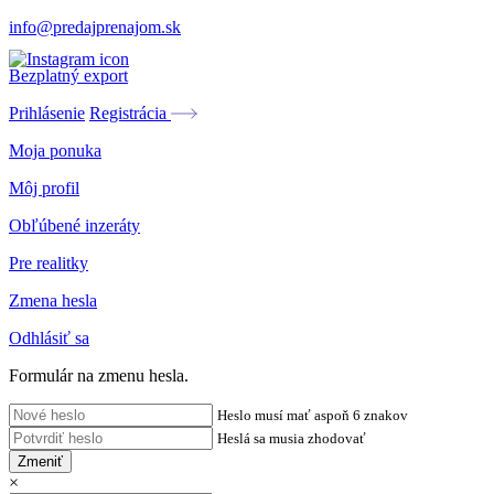
info@predajprenajom.sk
Bezplatný export
Prihlásenie
Registrácia
Moja ponuka
Môj profil
Obľúbené inzeráty
Pre realitky
Zmena hesla
Odhlásiť sa
Formulár na zmenu hesla.
Heslo musí mať aspoň 6 znakov
Heslá sa musia zhodovať
Zmeniť
×