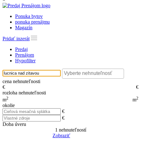
Ponuka bytov
ponuka prenájmu
Magazín
Pridať inzerát
Predaj
Prenájom
Hypofilter
cena nehnuteľnosti
€
€
rozloha nehnuteľnosti
2
2
m
m
okolie
€
€
Doba úveru
1
nehnuteľností
Zobraziť
Reset Filter