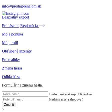
info@predajprenajom.sk
Bezplatný export
Prihlásenie
Registrácia
Moja ponuka
Môj profil
Obľúbené inzeráty
Pre realitky
Zmena hesla
Odhlásiť sa
Formulár na zmenu hesla.
Heslo musí mať aspoň 6 znakov
Heslá sa musia zhodovať
Zmeniť
×