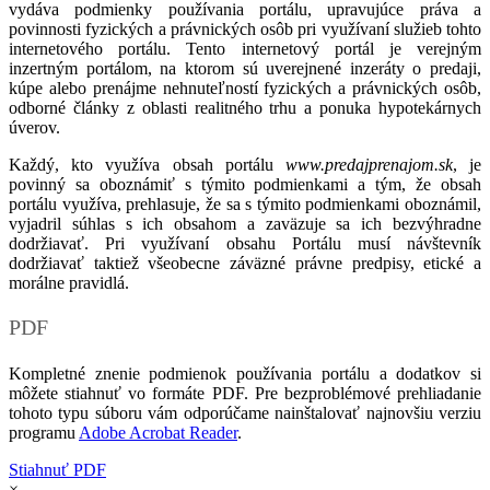
vydáva podmienky používania portálu, upravujúce práva a
povinnosti fyzických a právnických osôb pri využívaní služieb tohto
internetového portálu. Tento internetový portál je verejným
inzertným portálom, na ktorom sú uverejnené inzeráty o predaji,
kúpe alebo prenájme nehnuteľností fyzických a právnických osôb,
odborné články z oblasti realitného trhu a ponuka hypotekárnych
úverov.
Každý, kto využíva obsah portálu
www.predajprenajom.sk
, je
povinný sa oboznámiť s týmito podmienkami a tým, že obsah
portálu využíva, prehlasuje, že sa s týmito podmienkami oboznámil,
vyjadril súhlas s ich obsahom a zaväzuje sa ich bezvýhradne
dodržiavať. Pri využívaní obsahu Portálu musí návštevník
dodržiavať taktiež všeobecne záväzné právne predpisy, etické a
morálne pravidlá.
PDF
Kompletné znenie podmienok používania portálu a dodatkov si
môžete stiahnuť vo formáte PDF. Pre bezproblémové prehliadanie
tohoto typu súboru vám odporúčame nainštalovať najnovšiu verziu
programu
Adobe Acrobat Reader
.
Stiahnuť PDF
×