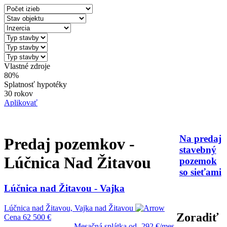
Vlastné zdroje
80%
Splatnosť hypotéky
30 rokov
Aplikovať
Na predaj
Predaj pozemkov -
stavebný
Lúčnica Nad Žitavou
pozemok
so sieťami
Lúčnica nad Žitavou - Vajka
Lúčnica nad Žitavou, Vajka nad Žitavou
Zoradiť
Cena
62 500 €
Mesačná splátka od
292 €/mes.