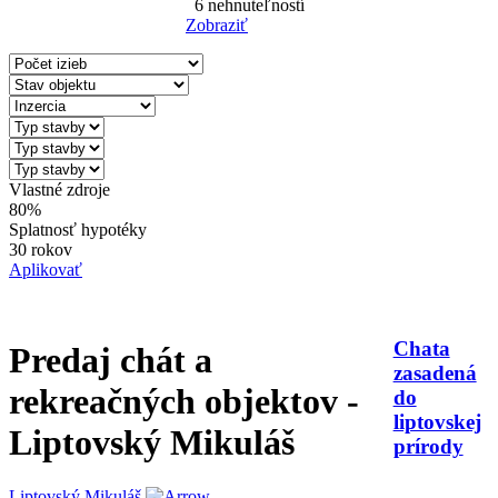
6
nehnuteľností
Zobraziť
Reset Filter
Vlastné zdroje
80%
Splatnosť hypotéky
30 rokov
Aplikovať
Chata
Predaj chát a
zasadená
rekreačných objektov -
do
liptovskej
Liptovský Mikuláš
prírody
Liptovský Mikuláš