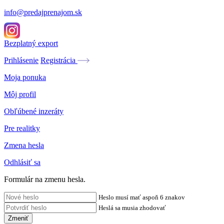
info@predajprenajom.sk
Bezplatný export
Prihlásenie
Registrácia
Moja ponuka
Môj profil
Obľúbené inzeráty
Pre realitky
Zmena hesla
Odhlásiť sa
Formulár na zmenu hesla.
Heslo musí mať aspoň 6 znakov
Heslá sa musia zhodovať
Zmeniť