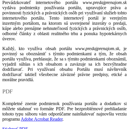
Prevádzkovateľ internetového portálu
www.predajprenajom.sk
vydáva podmienky používania portálu, upravujúce práva a
povinnosti fyzických a právnických osôb pri využívaní služieb tohto
internetového portálu. Tento internetový portál je verejným
inzertným portálom, na ktorom sú uverejnené inzeráty o predaji,
kúpe alebo prenájme nehnuteľností fyzických a právnických osôb,
odborné články z oblasti realitného trhu a ponuka hypotekárnych
úverov.
Každý, kto využíva obsah portálu
www.predajprenajom.sk
, je
povinný sa oboznámiť s týmito podmienkami a tým, že obsah
portálu využíva, prehlasuje, že sa s týmito podmienkami oboznámil,
vyjadril súhlas s ich obsahom a zaväzuje sa ich bezvýhradne
dodržiavať. Pri využívaní obsahu Portálu musí návštevník
dodržiavať taktiež všeobecne záväzné právne predpisy, etické a
morálne pravidlá.
PDF
Kompletné znenie podmienok používania portálu a dodatkov si
môžete stiahnuť vo formáte PDF. Pre bezproblémové prehliadanie
tohoto typu súboru vám odporúčame nainštalovať najnovšiu verziu
programu
Adobe Acrobat Reader
.
Stiahnuť PDF