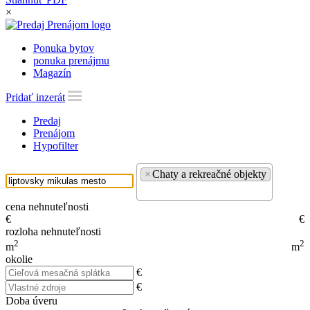
×
Ponuka bytov
ponuka prenájmu
Magazín
Pridať inzerát
Predaj
Prenájom
Hypofilter
×
Chaty a rekreačné objekty
cena nehnuteľnosti
€
€
rozloha nehnuteľnosti
2
2
m
m
okolie
€
€
Doba úveru