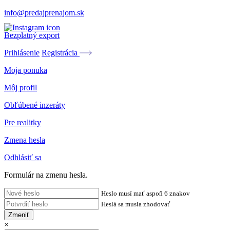
info@predajprenajom.sk
Bezplatný export
Prihlásenie
Registrácia
Moja ponuka
Môj profil
Obľúbené inzeráty
Pre realitky
Zmena hesla
Odhlásiť sa
Formulár na zmenu hesla.
Heslo musí mať aspoň 6 znakov
Heslá sa musia zhodovať
Zmeniť
×