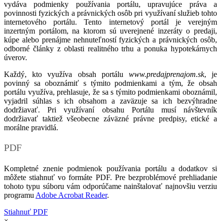
vydáva podmienky používania portálu, upravujúce práva a
povinnosti fyzických a právnických osôb pri využívaní služieb tohto
internetového portálu. Tento internetový portál je verejným
inzertným portálom, na ktorom sú uverejnené inzeráty o predaji,
kúpe alebo prenájme nehnuteľností fyzických a právnických osôb,
odborné články z oblasti realitného trhu a ponuka hypotekárnych
úverov.
Každý, kto využíva obsah portálu
www.predajprenajom.sk
, je
povinný sa oboznámiť s týmito podmienkami a tým, že obsah
portálu využíva, prehlasuje, že sa s týmito podmienkami oboznámil,
vyjadril súhlas s ich obsahom a zaväzuje sa ich bezvýhradne
dodržiavať. Pri využívaní obsahu Portálu musí návštevník
dodržiavať taktiež všeobecne záväzné právne predpisy, etické a
morálne pravidlá.
PDF
Kompletné znenie podmienok používania portálu a dodatkov si
môžete stiahnuť vo formáte PDF. Pre bezproblémové prehliadanie
tohoto typu súboru vám odporúčame nainštalovať najnovšiu verziu
programu
Adobe Acrobat Reader
.
Stiahnuť PDF
×