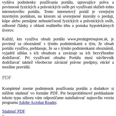
vydáva podmienky používania portálu, upravujúce práva a
povinnosti fyzických a právnických osôb pri využívaní služieb tohto
internetového portálu. Tento internetový portál je verejným
inzertným portálom, na ktorom sú uverejnené inzeráty o predaji,
kúpe alebo prenájme nehnuteľností fyzických a právnických osôb,
odborné články z oblasti realitného trhu a ponuka hypotekárnych
úverov.
Každý, kto využíva obsah portálu
www.predajprenajom.sk
, je
povinný sa oboznámiť s týmito podmienkami a tým, že obsah
portálu využíva, prehlasuje, že sa s týmito podmienkami oboznámil,
vyjadril súhlas s ich obsahom a zaväzuje sa ich bezvýhradne
dodržiavať. Pri využívaní obsahu Portálu musí návštevník
dodržiavať taktiež všeobecne záväzné právne predpisy, etické a
morálne pravidlá.
PDF
Kompletné znenie podmienok používania portálu a dodatkov si
môžete stiahnuť vo formáte PDF. Pre bezproblémové prehliadanie
tohoto typu súboru vám odporúčame nainštalovať najnovšiu verziu
programu
Adobe Acrobat Reader
.
Stiahnuť PDF
×