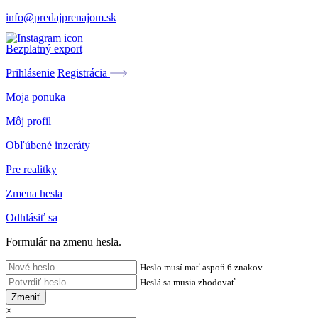
info@predajprenajom.sk
Bezplatný export
Prihlásenie
Registrácia
Moja ponuka
Môj profil
Obľúbené inzeráty
Pre realitky
Zmena hesla
Odhlásiť sa
Formulár na zmenu hesla.
Heslo musí mať aspoň 6 znakov
Heslá sa musia zhodovať
Zmeniť
×