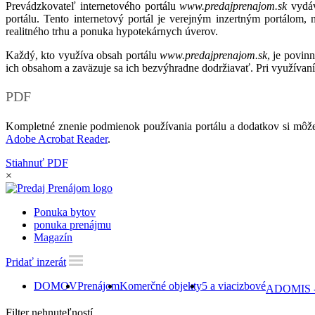
Prevádzkovateľ internetového portálu
www.predajprenajom.sk
vydáv
portálu. Tento internetový portál je verejným inzertným portálom,
realitného trhu a ponuka hypotekárnych úverov.
Každý, kto využíva obsah portálu
www.predajprenajom.sk
, je povin
ich obsahom a zaväzuje sa ich bezvýhradne dodržiavať. Pri využívaní
PDF
Kompletné znenie podmienok používania portálu a dodatkov si môže
Adobe Acrobat Reader
.
Stiahnuť PDF
×
Ponuka bytov
ponuka prenájmu
Magazín
Pridať inzerát
DOMOV
Prenájom
Komerčné objekty
5 a viacizbové
ADOMIS - P
Filter nehnuteľností