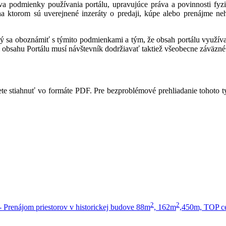
a podmienky používania portálu, upravujúce práva a povinnosti fyzic
 na ktorom sú uverejnené inzeráty o predaji, kúpe alebo prenájme ne
ný sa oboznámiť s týmito podmienkami a tým, že obsah portálu využíva,
 obsahu Portálu musí návštevník dodržiavať taktiež všeobecne záväzné 
te stiahnuť vo formáte PDF. Pre bezproblémové prehliadanie tohoto 
2
2
renájom priestorov v historickej budove 88m
, 162m
,450m, TOP ce