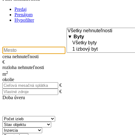
Predaj
Prenájom
Hypofilter
cena nehnuteľnosti
€
rozloha nehnuteľnosti
2
m
okolie
€
€
Doba úveru