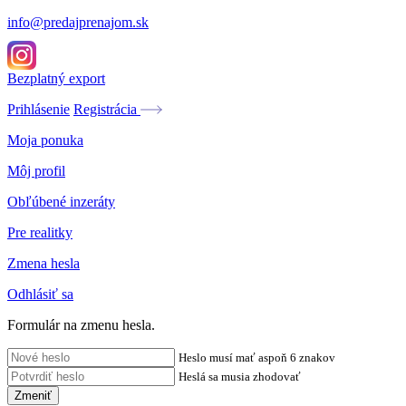
info@predajprenajom.sk
Bezplatný export
Prihlásenie
Registrácia
Moja ponuka
Môj profil
Obľúbené inzeráty
Pre realitky
Zmena hesla
Odhlásiť sa
Formulár na zmenu hesla.
Heslo musí mať aspoň 6 znakov
Heslá sa musia zhodovať
Zmeniť