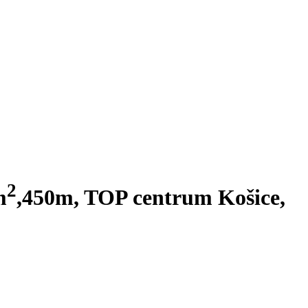
2
m
,450m, TOP centrum Košice,