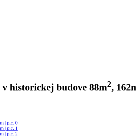
2
v historickej budove 88m
, 162