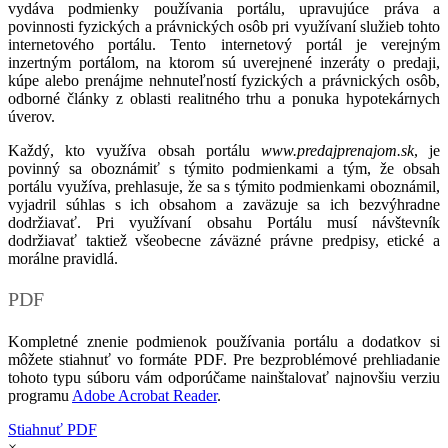
vydáva podmienky používania portálu, upravujúce práva a
povinnosti fyzických a právnických osôb pri využívaní služieb tohto
internetového portálu. Tento internetový portál je verejným
inzertným portálom, na ktorom sú uverejnené inzeráty o predaji,
kúpe alebo prenájme nehnuteľností fyzických a právnických osôb,
odborné články z oblasti realitného trhu a ponuka hypotekárnych
úverov.
Každý, kto využíva obsah portálu
www.predajprenajom.sk
, je
povinný sa oboznámiť s týmito podmienkami a tým, že obsah
portálu využíva, prehlasuje, že sa s týmito podmienkami oboznámil,
vyjadril súhlas s ich obsahom a zaväzuje sa ich bezvýhradne
dodržiavať. Pri využívaní obsahu Portálu musí návštevník
dodržiavať taktiež všeobecne záväzné právne predpisy, etické a
morálne pravidlá.
PDF
Kompletné znenie podmienok používania portálu a dodatkov si
môžete stiahnuť vo formáte PDF. Pre bezproblémové prehliadanie
tohoto typu súboru vám odporúčame nainštalovať najnovšiu verziu
programu
Adobe Acrobat Reader
.
Stiahnuť PDF
×