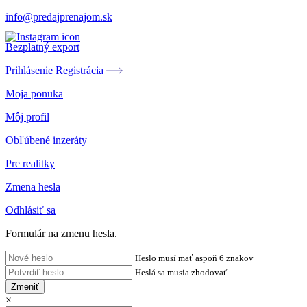
info@predajprenajom.sk
Bezplatný export
Prihlásenie
Registrácia
Moja ponuka
Môj profil
Obľúbené inzeráty
Pre realitky
Zmena hesla
Odhlásiť sa
Formulár na zmenu hesla.
Heslo musí mať aspoň 6 znakov
Heslá sa musia zhodovať
Zmeniť
×