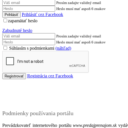
Prosím zadajte validný email
Heslo musí mať aspoň 6 znakov
Prihlásiť cez Facebook
zapamätať heslo
Zabudnuté heslo
Prosím zadajte validný email
Heslo musí mať aspoň 6 znakov
Súhlasím s podmienkami
(náhľad)
Registrácia cez Facebook
Podmienky
Podmienky používania portálu
Prevádzkovateľ internetového portálu
www.predajprenajom.sk
vydáv