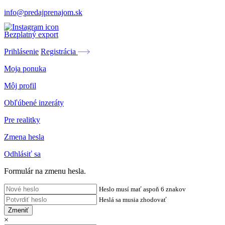
info@predajprenajom.sk
Bezplatný export
Prihlásenie
Registrácia
Moja ponuka
Môj profil
Obľúbené inzeráty
Pre realitky
Zmena hesla
Odhlásiť sa
Formulár na zmenu hesla.
Heslo musí mať aspoň 6 znakov
Heslá sa musia zhodovať
Zmeniť
×