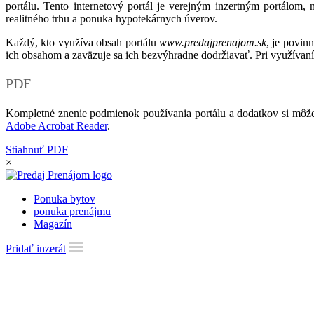
portálu. Tento internetový portál je verejným inzertným portálom,
realitného trhu a ponuka hypotekárnych úverov.
Každý, kto využíva obsah portálu
www.predajprenajom.sk
, je povin
ich obsahom a zaväzuje sa ich bezvýhradne dodržiavať. Pri využívaní
PDF
Kompletné znenie podmienok používania portálu a dodatkov si môže
Adobe Acrobat Reader
.
Stiahnuť PDF
×
Ponuka bytov
ponuka prenájmu
Magazín
Pridať inzerát