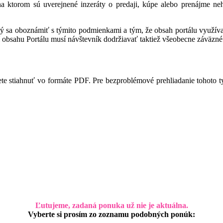
 na ktorom sú uverejnené inzeráty o predaji, kúpe alebo prenájme ne
ný sa oboznámiť s týmito podmienkami a tým, že obsah portálu využíva,
 obsahu Portálu musí návštevník dodržiavať taktiež všeobecne záväzné 
te stiahnuť vo formáte PDF. Pre bezproblémové prehliadanie tohoto 
Ľutujeme, zadaná ponuka už nie je aktuálna.
Vyberte si prosím zo zoznamu podobných ponúk: