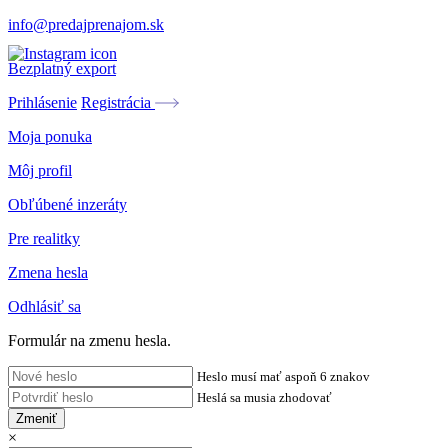
info@predajprenajom.sk
Bezplatný export
Prihlásenie
Registrácia
Moja ponuka
Môj profil
Obľúbené inzeráty
Pre realitky
Zmena hesla
Odhlásiť sa
Formulár na zmenu hesla.
Heslo musí mať aspoň 6 znakov
Heslá sa musia zhodovať
Zmeniť
×