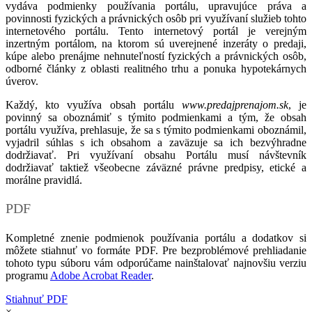
vydáva podmienky používania portálu, upravujúce práva a
povinnosti fyzických a právnických osôb pri využívaní služieb tohto
internetového portálu. Tento internetový portál je verejným
inzertným portálom, na ktorom sú uverejnené inzeráty o predaji,
kúpe alebo prenájme nehnuteľností fyzických a právnických osôb,
odborné články z oblasti realitného trhu a ponuka hypotekárnych
úverov.
Každý, kto využíva obsah portálu
www.predajprenajom.sk
, je
povinný sa oboznámiť s týmito podmienkami a tým, že obsah
portálu využíva, prehlasuje, že sa s týmito podmienkami oboznámil,
vyjadril súhlas s ich obsahom a zaväzuje sa ich bezvýhradne
dodržiavať. Pri využívaní obsahu Portálu musí návštevník
dodržiavať taktiež všeobecne záväzné právne predpisy, etické a
morálne pravidlá.
PDF
Kompletné znenie podmienok používania portálu a dodatkov si
môžete stiahnuť vo formáte PDF. Pre bezproblémové prehliadanie
tohoto typu súboru vám odporúčame nainštalovať najnovšiu verziu
programu
Adobe Acrobat Reader
.
Stiahnuť PDF
×