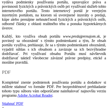
vydáva podmienky používania portálu, upravujúce práva a
povinnosti fyzických a právnických osôb pri využívaní služieb tohto
internetového portálu. Tento internetový portál je verejným
inzertným portálom, na ktorom sú uverejnené inzeráty o predaji,
kúpe alebo prenájme nehnuteľností fyzických a právnických osôb,
odborné články z oblasti realitného trhu a ponuka hypotekárnych
úverov.
Každý, kto využíva obsah portálu
www.predajprenajom.sk
, je
povinný sa oboznámiť s týmito podmienkami a tým, že obsah
portálu využíva, prehlasuje, že sa s týmito podmienkami oboznámil,
vyjadril súhlas s ich obsahom a zaväzuje sa ich bezvýhradne
dodržiavať. Pri využívaní obsahu Portálu musí návštevník
dodržiavať taktiež všeobecne záväzné právne predpisy, etické a
morálne pravidlá.
PDF
Kompletné znenie podmienok používania portálu a dodatkov si
môžete stiahnuť vo formáte PDF. Pre bezproblémové prehliadanie
tohoto typu súboru vám odporúčame nainštalovať najnovšiu verziu
programu
Adobe Acrobat Reader
.
Stiahnuť PDF
×