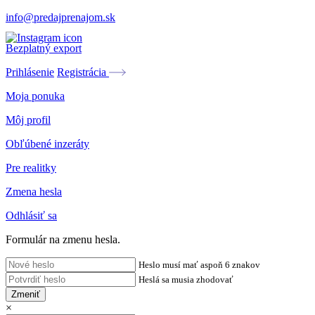
info@predajprenajom.sk
Bezplatný export
Prihlásenie
Registrácia
Moja ponuka
Môj profil
Obľúbené inzeráty
Pre realitky
Zmena hesla
Odhlásiť sa
Formulár na zmenu hesla.
Heslo musí mať aspoň 6 znakov
Heslá sa musia zhodovať
Zmeniť
×