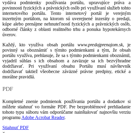
vydáva podmienky používania portálu, upravujúce práva a
povinnosti fyzických a právnických osôb pri využívaní služieb tohto
internetového portálu. Tento internetový portál je verejným
inzertným portálom, na ktorom sú uverejnené inzeráty o predaji,
kúpe alebo prenájme nehnuteľností fyzických a právnických osôb,
odborné články z oblasti realitného trhu a ponuka hypotekárnych
úverov.
Každý, kto využíva obsah portálu
www.predajprenajom.sk
, je
povinný sa oboznámiť s týmito podmienkami a tým, že obsah
portálu využíva, prehlasuje, že sa s týmito podmienkami oboznámil,
vyjadril súhlas s ich obsahom a zaväzuje sa ich bezvýhradne
dodržiavať. Pri využívaní obsahu Portálu musí návštevník
dodržiavať taktiež všeobecne záväzné právne predpisy, etické a
morálne pravidlá.
PDF
Kompletné znenie podmienok používania portálu a dodatkov si
môžete stiahnuť vo formáte PDF. Pre bezproblémové prehliadanie
tohoto typu súboru vám odporúčame nainštalovať najnovšiu verziu
programu
Adobe Acrobat Reader
.
Stiahnuť PDF
×