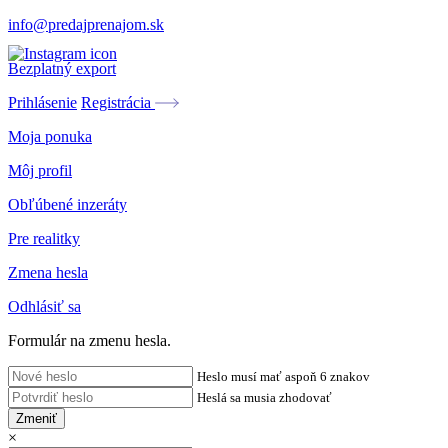
info@predajprenajom.sk
Bezplatný export
Prihlásenie
Registrácia
Moja ponuka
Môj profil
Obľúbené inzeráty
Pre realitky
Zmena hesla
Odhlásiť sa
Formulár na zmenu hesla.
Heslo musí mať aspoň 6 znakov
Heslá sa musia zhodovať
Zmeniť
×