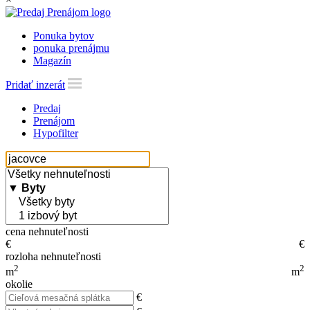
Ponuka bytov
ponuka prenájmu
Magazín
Pridať inzerát
Predaj
Prenájom
Hypofilter
cena nehnuteľnosti
€
€
rozloha nehnuteľnosti
2
2
m
m
okolie
€