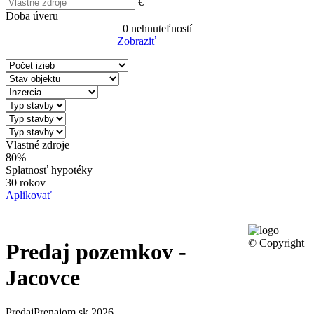
€
Doba úveru
0
nehnuteľností
Zobraziť
Reset Filter
Vlastné zdroje
80%
Splatnosť hypotéky
30 rokov
Aplikovať
© Copyright
Predaj pozemkov -
Jacovce
PredajPrenajom.sk 2026