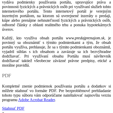
vydáva podmienky používania portálu, upravujúce práva a
povinnosti fyzických a právnických osôb pri využívaní služieb tohto
internetového portálu. Tento internetový portál je verejným
inzertným portálom, na ktorom sú uverejnené inzeráty o predaji,
kúpe alebo prenájme nehnuteľností fyzických a právnických osôb,
odborné články z oblasti realitného trhu a ponuka hypotekárnych
úverov.
Každý, kto využíva obsah portálu
www.predajprenajom.sk
, je
povinný sa oboznámiť s týmito podmienkami a tým, že obsah
portálu využíva, prehlasuje, že sa s týmito podmienkami oboznámil,
vyjadril súhlas s ich obsahom a zaväzuje sa ich bezvýhradne
dodržiavať. Pri využívaní obsahu Portálu musí návštevník
dodržiavať taktiež všeobecne záväzné právne predpisy, etické a
morálne pravidlá.
PDF
Kompletné znenie podmienok používania portálu a dodatkov si
môžete stiahnuť vo formáte PDF. Pre bezproblémové prehliadanie
tohoto typu súboru vám odporúčame nainštalovať najnovšiu verziu
programu
Adobe Acrobat Reader
.
Stiahnuť PDF
×