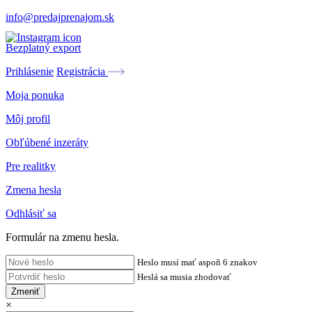
info@predajprenajom.sk
Bezplatný export
Prihlásenie
Registrácia
Moja ponuka
Môj profil
Obľúbené inzeráty
Pre realitky
Zmena hesla
Odhlásiť sa
Formulár na zmenu hesla.
Heslo musí mať aspoň 6 znakov
Heslá sa musia zhodovať
Zmeniť
×