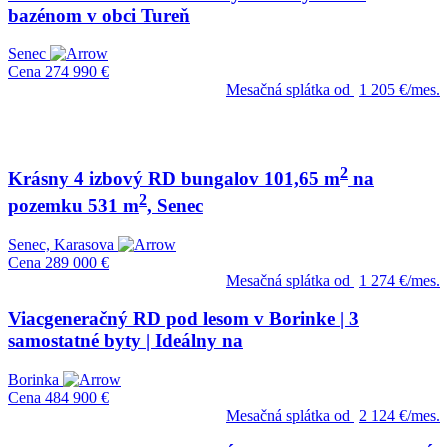
bazénom v obci Tureň
Senec
Cena
274 990 €
Mesačná splátka od
1 205 €/mes.
2
Krásny 4 izbový RD bungalov 101,65 m
na
2
pozemku 531 m
, Senec
Senec, Karasova
Cena
289 000 €
Mesačná splátka od
1 274 €/mes.
Viacgeneračný RD pod lesom v Borinke | 3
samostatné byty | Ideálny na
Borinka
Cena
484 900 €
Mesačná splátka od
2 124 €/mes.