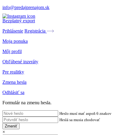
info@predajprenajom.sk
Bezplatný export
Prihlásenie
Registrácia
Moja ponuka
Môj profil
Obľúbené inzeráty
Pre realitky
Zmena hesla
Odhlásiť sa
Formulár na zmenu hesla.
Heslo musí mať aspoň 6 znakov
Heslá sa musia zhodovať
Zmeniť
×