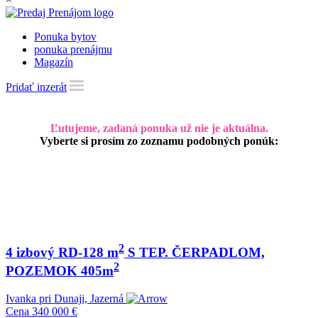
Ponuka bytov
ponuka prenájmu
Magazín
Pridať inzerát
Ľutujeme, zadaná ponuka už nie je aktuálna.
Vyberte si prosím zo zoznamu podobných ponúk:
2
4 izbový RD-128 m
S TEP. ČERPADLOM,
2
POZEMOK 405m
Ivanka pri Dunaji, Jazerná
Cena
340 000 €