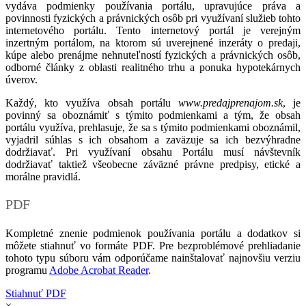
vydáva podmienky používania portálu, upravujúce práva a
povinnosti fyzických a právnických osôb pri využívaní služieb tohto
internetového portálu. Tento internetový portál je verejným
inzertným portálom, na ktorom sú uverejnené inzeráty o predaji,
kúpe alebo prenájme nehnuteľností fyzických a právnických osôb,
odborné články z oblasti realitného trhu a ponuka hypotekárnych
úverov.
Každý, kto využíva obsah portálu
www.predajprenajom.sk
, je
povinný sa oboznámiť s týmito podmienkami a tým, že obsah
portálu využíva, prehlasuje, že sa s týmito podmienkami oboznámil,
vyjadril súhlas s ich obsahom a zaväzuje sa ich bezvýhradne
dodržiavať. Pri využívaní obsahu Portálu musí návštevník
dodržiavať taktiež všeobecne záväzné právne predpisy, etické a
morálne pravidlá.
PDF
Kompletné znenie podmienok používania portálu a dodatkov si
môžete stiahnuť vo formáte PDF. Pre bezproblémové prehliadanie
tohoto typu súboru vám odporúčame nainštalovať najnovšiu verziu
programu
Adobe Acrobat Reader
.
Stiahnuť PDF
×