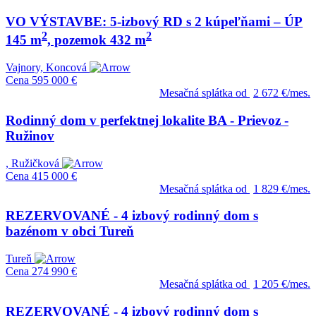
VO VÝSTAVBE: 5-izbový RD s 2 kúpeľňami – ÚP
2
2
145 m
, pozemok 432 m
Vajnory, Koncová
Cena
595 000 €
Mesačná splátka od
2 672 €/mes.
Rodinný dom v perfektnej lokalite BA - Prievoz -
Ružinov
, Ružičková
Cena
415 000 €
Mesačná splátka od
1 829 €/mes.
REZERVOVANÉ - 4 izbový rodinný dom s
bazénom v obci Tureň
Tureň
Cena
274 990 €
Mesačná splátka od
1 205 €/mes.
REZERVOVANÉ - 4 izbový rodinný dom s