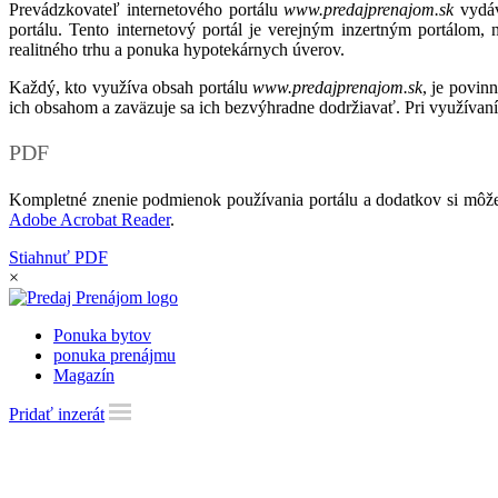
Prevádzkovateľ internetového portálu
www.predajprenajom.sk
vydáv
portálu. Tento internetový portál je verejným inzertným portálom,
realitného trhu a ponuka hypotekárnych úverov.
Každý, kto využíva obsah portálu
www.predajprenajom.sk
, je povin
ich obsahom a zaväzuje sa ich bezvýhradne dodržiavať. Pri využívaní
PDF
Kompletné znenie podmienok používania portálu a dodatkov si môže
Adobe Acrobat Reader
.
Stiahnuť PDF
×
Ponuka bytov
ponuka prenájmu
Magazín
Pridať inzerát