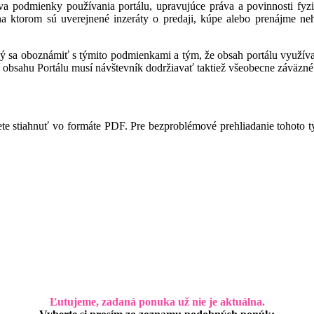
a podmienky používania portálu, upravujúce práva a povinnosti fyzic
 na ktorom sú uverejnené inzeráty o predaji, kúpe alebo prenájme ne
ný sa oboznámiť s týmito podmienkami a tým, že obsah portálu využíva,
 obsahu Portálu musí návštevník dodržiavať taktiež všeobecne záväzné 
te stiahnuť vo formáte PDF. Pre bezproblémové prehliadanie tohoto 
Ľutujeme, zadaná ponuka už nie je aktuálna.