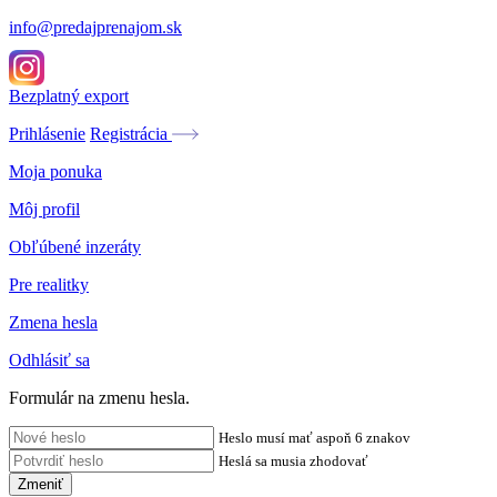
info@predajprenajom.sk
Bezplatný export
Prihlásenie
Registrácia
Moja ponuka
Môj profil
Obľúbené inzeráty
Pre realitky
Zmena hesla
Odhlásiť sa
Formulár na zmenu hesla.
Heslo musí mať aspoň 6 znakov
Heslá sa musia zhodovať
Zmeniť