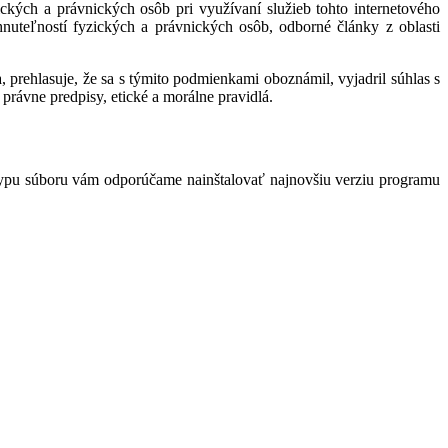
kých a právnických osôb pri využívaní služieb tohto internetového
hnuteľností fyzických a právnických osôb, odborné články z oblasti
 prehlasuje, že sa s týmito podmienkami oboznámil, vyjadril súhlas s
právne predpisy, etické a morálne pravidlá.
typu súboru vám odporúčame nainštalovať najnovšiu verziu programu