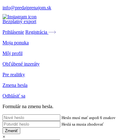
info@predajprenajom.sk
Bezplatný export
Prihlásenie
Registrácia
Moja ponuka
Môj profil
Obľúbené inzeráty
Pre realitky
Zmena hesla
Odhlásiť sa
Formulár na zmenu hesla.
Heslo musí mať aspoň 6 znakov
Heslá sa musia zhodovať
Zmeniť
×