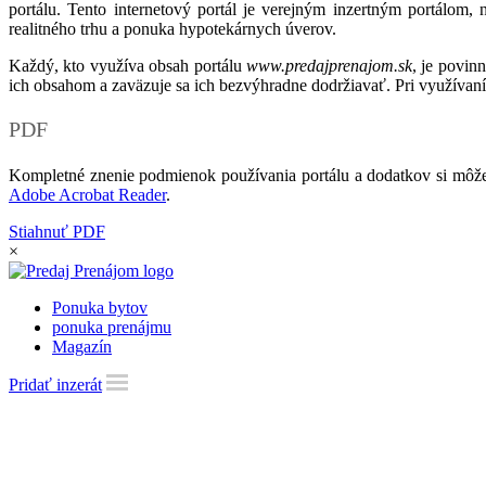
portálu. Tento internetový portál je verejným inzertným portálom,
realitného trhu a ponuka hypotekárnych úverov.
Každý, kto využíva obsah portálu
www.predajprenajom.sk
, je povin
ich obsahom a zaväzuje sa ich bezvýhradne dodržiavať. Pri využívaní
PDF
Kompletné znenie podmienok používania portálu a dodatkov si môže
Adobe Acrobat Reader
.
Stiahnuť PDF
×
Ponuka bytov
ponuka prenájmu
Magazín
Pridať inzerát