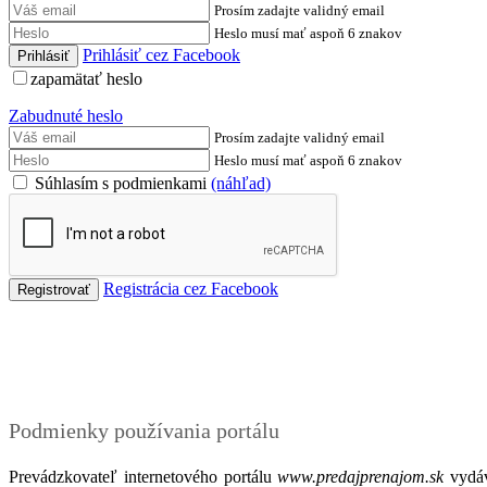
Prosím zadajte validný email
Heslo musí mať aspoň 6 znakov
Prihlásiť cez Facebook
zapamätať heslo
Zabudnuté heslo
Prosím zadajte validný email
Heslo musí mať aspoň 6 znakov
Súhlasím s podmienkami
(náhľad)
Registrácia cez Facebook
Podmienky
Podmienky používania portálu
Prevádzkovateľ internetového portálu
www.predajprenajom.sk
vydáv