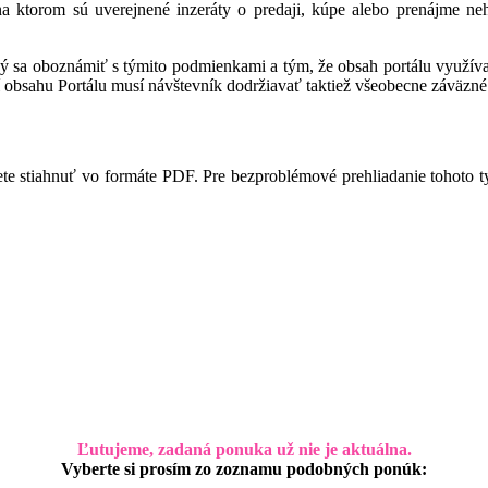
 na ktorom sú uverejnené inzeráty o predaji, kúpe alebo prenájme ne
ný sa oboznámiť s týmito podmienkami a tým, že obsah portálu využíva,
 obsahu Portálu musí návštevník dodržiavať taktiež všeobecne záväzné 
te stiahnuť vo formáte PDF. Pre bezproblémové prehliadanie tohoto 
Ľutujeme, zadaná ponuka už nie je aktuálna.
Vyberte si prosím zo zoznamu podobných ponúk: