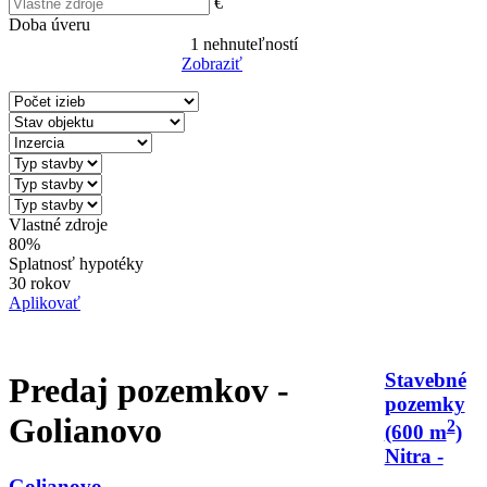
€
Doba úveru
1
nehnuteľností
Zobraziť
Reset Filter
Vlastné zdroje
80%
Splatnosť hypotéky
30 rokov
Aplikovať
Stavebné
Predaj pozemkov -
pozemky
Golianovo
2
(600 m
)
Nitra -
Golianovo