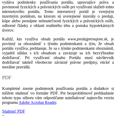
vydáva podmienky používania portálu, upravujúce práva a
povinnosti fyzických a právnických osôb pri využívaní služieb tohto
internetového portálu. Tento internetový portál je verejným
inzertným portálom, na ktorom sú uverejnené inzeráty o predaji,
kúpe alebo prenájme nehnuteľností fyzických a právnických osôb,
odborné články z oblasti realitného trhu a ponuka hypotekárnych
úverov.
Každý, kto využíva obsah portálu
www.predajprenajom.sk
, je
povinný sa oboznámiť s týmito podmienkami a tým, že obsah
portálu využíva, prehlasuje, že sa s týmito podmienkami oboznámil,
vyjadril súhlas s ich obsahom a zaväzuje sa ich bezvýhradne
dodržiavať. Pri využívaní obsahu Portálu musí návštevník
dodržiavať taktiež všeobecne záväzné právne predpisy, etické a
morálne pravidlá.
PDF
Kompletné znenie podmienok používania portálu a dodatkov si
môžete stiahnuť vo formáte PDF. Pre bezproblémové prehliadanie
tohoto typu súboru vám odporúčame nainštalovať najnovšiu verziu
programu
Adobe Acrobat Reader
.
Stiahnuť PDF
×