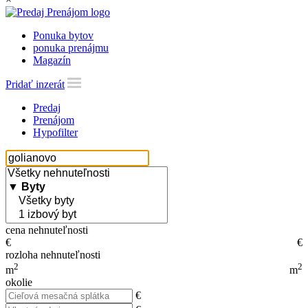
Ponuka bytov
ponuka prenájmu
Magazín
Pridať inzerát
Predaj
Prenájom
Hypofilter
cena nehnuteľnosti
€
€
rozloha nehnuteľnosti
2
2
m
m
okolie
€