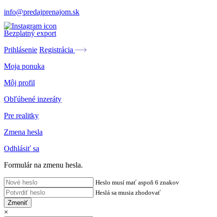
info@predajprenajom.sk
Bezplatný export
Prihlásenie
Registrácia
Moja ponuka
Môj profil
Obľúbené inzeráty
Pre realitky
Zmena hesla
Odhlásiť sa
Formulár na zmenu hesla.
Heslo musí mať aspoň 6 znakov
Heslá sa musia zhodovať
Zmeniť
×