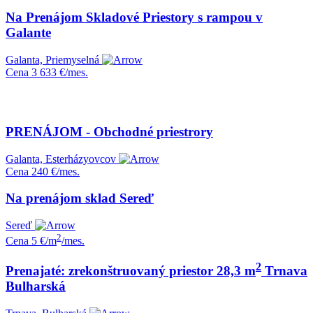
Na Prenájom Skladové Priestory s rampou v
Galante
Galanta, Priemyselná
Cena
3 633 €/mes.
PRENÁJOM - Obchodné priestrory
Galanta, Esterházyovcov
Cena
240 €/mes.
Na prenájom sklad Sereď
Sereď
2
Cena
5 €/m
/mes.
2
Prenajaté: zrekonštruovaný priestor 28,3 m
Trnava
Bulharská