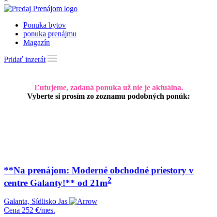
Ponuka bytov
ponuka prenájmu
Magazín
Pridať inzerát
Ľutujeme, zadaná ponuka už nie je aktuálna.
Vyberte si prosím zo zoznamu podobných ponúk:
**Na prenájom: Moderné obchodné priestory v
2
centre Galanty!** od 21m
Galanta, Sídlisko Jas
Cena
252 €/mes.