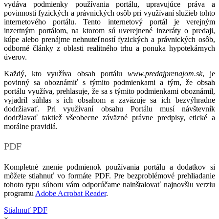
vydáva podmienky používania portálu, upravujúce práva a
povinnosti fyzických a právnických osôb pri využívaní služieb tohto
internetového portálu. Tento internetový portál je verejným
inzertným portálom, na ktorom sú uverejnené inzeráty o predaji,
kúpe alebo prenájme nehnuteľností fyzických a právnických osôb,
odborné články z oblasti realitného trhu a ponuka hypotekárnych
úverov.
Každý, kto využíva obsah portálu
www.predajprenajom.sk
, je
povinný sa oboznámiť s týmito podmienkami a tým, že obsah
portálu využíva, prehlasuje, že sa s týmito podmienkami oboznámil,
vyjadril súhlas s ich obsahom a zaväzuje sa ich bezvýhradne
dodržiavať. Pri využívaní obsahu Portálu musí návštevník
dodržiavať taktiež všeobecne záväzné právne predpisy, etické a
morálne pravidlá.
PDF
Kompletné znenie podmienok používania portálu a dodatkov si
môžete stiahnuť vo formáte PDF. Pre bezproblémové prehliadanie
tohoto typu súboru vám odporúčame nainštalovať najnovšiu verziu
programu
Adobe Acrobat Reader
.
Stiahnuť PDF
×