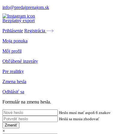
info@predajprenajom.sk
Bezplatný export
Prihlásenie
Registrácia
Moja ponuka
Môj profil
Obľúbené inzeráty
Pre realitky
Zmena hesla
Odhlásiť sa
Formulár na zmenu hesla.
Heslo musí mať aspoň 6 znakov
Heslá sa musia zhodovať
Zmeniť
×