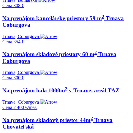
Trnava, Bulharská
Cena
308 €
2
Na prenájom kancelárske priestory 59 m
Trnava
Coburgova
Trnava, Coburgova
Cena
354 €
2
Na prenájom skladové priestory 60 m
Trnava
Coburgova
Trnava, Coburgova
Cena
300 €
2
Na prenájom hala 1000m
v Trnave- areál TAZ
Trnava, Coburgova
Cena
2 400 €/mes.
2
Na prenájom skladový priestor 44m
Trnava
Chovateľská