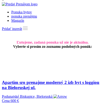
Ponuka bytov
ponuka prenájmu
Magazín
Pridať inzerát
Ľutujeme, zadaná ponuka už nie je aktuálna.
Vyberte si prosím zo zoznamu podobných ponúk:
Apartim sro prenajme moderný 2 izb byt s loggiou
na Bieloruskej ul.
Podunajské Biskupice, Bieloruská
Cena
600 €