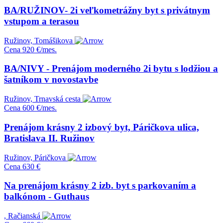
BA/RUŽINOV- 2i veľkometrážny byt s privátnym
vstupom a terasou
Ružinov, Tomášikova
Cena
920 €/mes.
BA/NIVY - Prenájom moderného 2i bytu s lodžiou a
šatníkom v novostavbe
Ružinov, Trnavská cesta
Cena
600 €/mes.
Prenájom krásny 2 izbový byt, Páričkova ulica,
Bratislava II. Ružinov
Ružinov, Páričkova
Cena
630 €
Na prenájom krásny 2 izb. byt s parkovaním a
balkónom - Guthaus
, Račianská