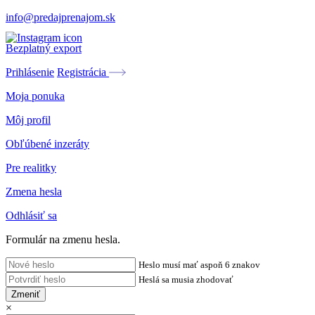
info@predajprenajom.sk
Bezplatný export
Prihlásenie
Registrácia
Moja ponuka
Môj profil
Obľúbené inzeráty
Pre realitky
Zmena hesla
Odhlásiť sa
Formulár na zmenu hesla.
Heslo musí mať aspoň 6 znakov
Heslá sa musia zhodovať
Zmeniť
×