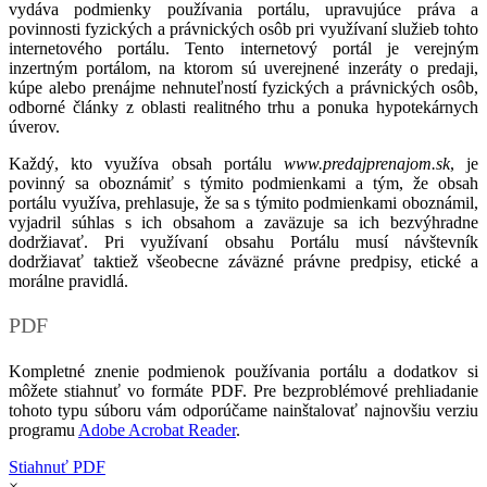
vydáva podmienky používania portálu, upravujúce práva a
povinnosti fyzických a právnických osôb pri využívaní služieb tohto
internetového portálu. Tento internetový portál je verejným
inzertným portálom, na ktorom sú uverejnené inzeráty o predaji,
kúpe alebo prenájme nehnuteľností fyzických a právnických osôb,
odborné články z oblasti realitného trhu a ponuka hypotekárnych
úverov.
Každý, kto využíva obsah portálu
www.predajprenajom.sk
, je
povinný sa oboznámiť s týmito podmienkami a tým, že obsah
portálu využíva, prehlasuje, že sa s týmito podmienkami oboznámil,
vyjadril súhlas s ich obsahom a zaväzuje sa ich bezvýhradne
dodržiavať. Pri využívaní obsahu Portálu musí návštevník
dodržiavať taktiež všeobecne záväzné právne predpisy, etické a
morálne pravidlá.
PDF
Kompletné znenie podmienok používania portálu a dodatkov si
môžete stiahnuť vo formáte PDF. Pre bezproblémové prehliadanie
tohoto typu súboru vám odporúčame nainštalovať najnovšiu verziu
programu
Adobe Acrobat Reader
.
Stiahnuť PDF
×