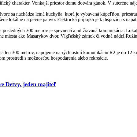
ifický charakter. Vonkajší priestor domu dotvára gánok. V suteréne náj
ore sa nachádza letná kuchyňa, ktorá je vybavená kúpeľňou, priestrann
šené lokálne na pevné palivo. Elektrická prípojka je k dispozícii s nap
ta a posledných 300 metrov je spevnená a udržiavaná komunikácia. Lok
známe miesta ako Masarykov dvor, Vígľašský zámok či vodná nádrž Ružiná
á len 300 metrov, napojenie na rýchlostnú komunikáciu R2 je do 12 km
nom prostredí s možnosťou hospodárenia alebo rekreácie.
 Detvy, jeden majiteľ