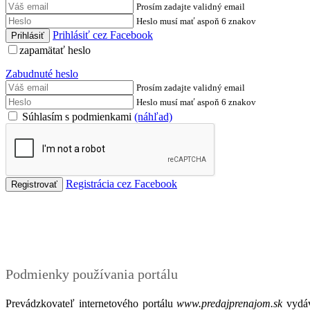
Prosím zadajte validný email
Heslo musí mať aspoň 6 znakov
Prihlásiť cez Facebook
zapamätať heslo
Zabudnuté heslo
Prosím zadajte validný email
Heslo musí mať aspoň 6 znakov
Súhlasím s podmienkami
(náhľad)
Registrácia cez Facebook
Podmienky
Podmienky používania portálu
Prevádzkovateľ internetového portálu
www.predajprenajom.sk
vydáv