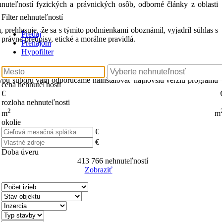
hnuteľností fyzických a právnických osôb, odborné články z oblasti
Filter nehnuteľností
 prehlasuje, že sa s týmito podmienkami oboznámil, vyjadril súhlas s
Predaj
právne predpisy, etické a morálne pravidlá.
Prenájom
Hypofilter
typu súboru vám odporúčame nainštalovať najnovšiu verziu programu
cena nehnuteľnosti
€
rozloha nehnuteľnosti
2
m
m
okolie
€
€
Doba úveru
413 766
nehnuteľností
Zobraziť
Reset Filter