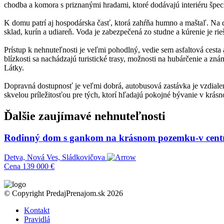
chodba a komora s priznanými hradami, ktoré dodávajú interiéru špec
K domu patrí aj hospodárska časť, ktorá zahŕňa humno a maštaľ. Na dv
sklad, kurín a udiareň. Voda je zabezpečená zo studne a kúrenie je rie
Prístup k nehnuteľnosti je veľmi pohodlný, vedie sem asfaltová ces
blízkosti sa nachádzajú turistické trasy, možnosti na hubárčenie a 
Látky.
Dopravná dostupnosť je veľmi dobrá, autobusová zastávka je vzdialen
skvelou príležitosťou pre tých, ktorí hľadajú pokojné bývanie v krás
Ďalšie zaujímavé nehnuteľnosti
Rodinný dom s gankom na krásnom pozemku-v centre
Detva, Nová Ves, Sládkovičova
Cena
139 000 €
© Copyright PredajPrenajom.sk 2026
Kontakt
Pravidlá