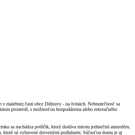
m v malebnej časti obce Dúbravy - na Ivinách. Nehnuteľnosť sa
 čistom prostredí, s možnosťou hospodárenia alebo rekreačného
ozemku sa nachádza potôčik, ktorý dodáva miestu jedinečnú atmosféru.
b, ktoré sú vybavené drevenými podlahami. Súčasťou domu je aj