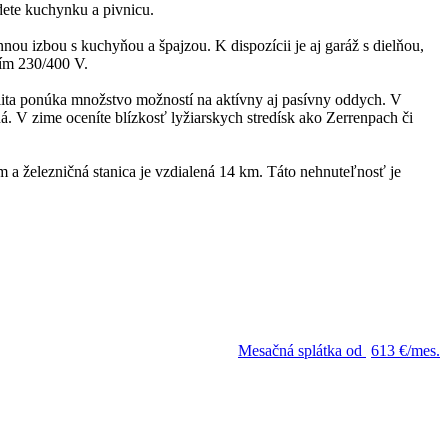
dete kuchynku a pivnicu.
ou izbou s kuchyňou a špajzou. K dispozícii je aj garáž s dielňou,
ätím 230/400 V.
alita ponúka množstvo možností na aktívny aj pasívny oddych. V
. V zime oceníte blízkosť lyžiarskych stredísk ako Zerrenpach či
 a železničná stanica je vzdialená 14 km. Táto nehnuteľnosť je
Mesačná splátka od
613 €/mes.