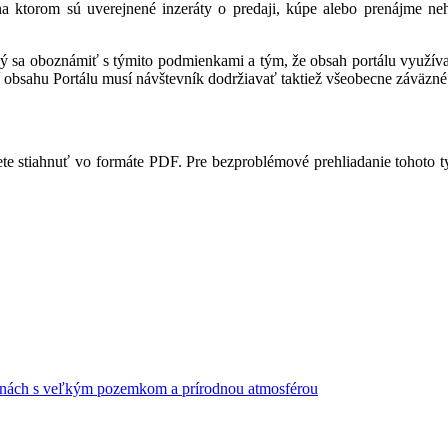
 na ktorom sú uverejnené inzeráty o predaji, kúpe alebo prenájme ne
ný sa oboznámiť s týmito podmienkami a tým, že obsah portálu využíva,
 obsahu Portálu musí návštevník dodržiavať taktiež všeobecne záväzné 
te stiahnuť vo formáte PDF. Pre bezproblémové prehliadanie tohoto 
nách s veľkým pozemkom a prírodnou atmosférou