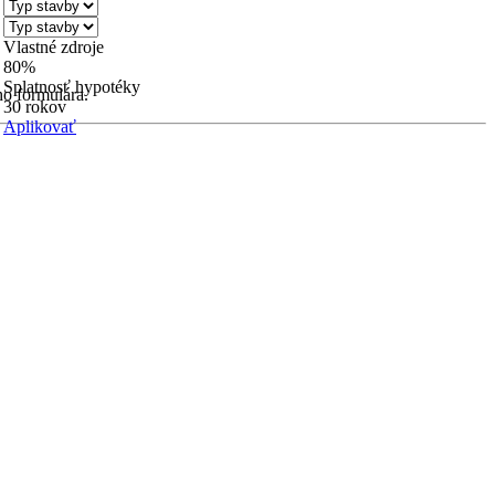
Vlastné zdroje
80%
Splatnosť hypotéky
ho formulára.
30 rokov
Aplikovať