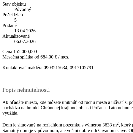
Stav objektu
Pôvodný
Počet izieb
5
Pridané
13.04.2026
Aktualizované
06.07.2026
Cena
155 000,00 €
Mesačná splátka od
684,00 € / mes.
Kontaktovať makléra
0903515634, 0917105791
Popis nehnutelnosti
Ak hľadáte miesto, kde môžete uniknúť od ruchu mesta a užívať si p
nachádza na hranici Chránenej krajinnej oblasti Poľana. Táto nehnute
využitia.
2
Dom je situovaný na rozľahlom pozemku s výmerou 3633 m
, ktorý
Samotný dom je v pôvodnom, ale veľmi dobre udržiavanom stave. Oby