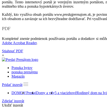
portálu. Tento internetový portál je verejným inzertným portálom,
realitného trhu a ponuka hypotekárnych úverov.
Každý, kto využíva obsah portálu
www.predajprenajom.sk
, je povin
ich obsahom a zaväzuje sa ich bezvýhradne dodržiavať. Pri využívaní
PDF
Kompletné znenie podmienok používania portálu a dodatkov si môže
Adobe Acrobat Reader
.
Stiahnuť PDF
×
Ponuka bytov
ponuka prenájmu
Magazín
Pridať inzerát
DOMOV
Predaj
Domy a vily
5 a viacizbové
Rodinný dom na Ivi
Zdielať inzerát
Uložiť inzerát