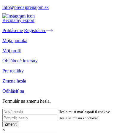
info@predajprenajom.sk
Bezplatný export
Prihlásenie
Registrácia
Moja ponuka
Môj profil
Obľúbené inzeráty
Pre realitky
Zmena hesla
Odhlásiť sa
Formulár na zmenu hesla.
Heslo musí mať aspoň 6 znakov
Heslá sa musia zhodovať
Zmeniť
×