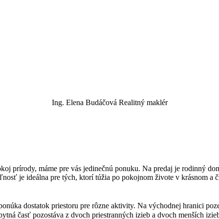
Ing. Elena Budáčová
Realitný maklér
okoj prírody, máme pre vás jedinečnú ponuku. Na predaj je rodinný do
ľnosť je ideálna pre tých, ktorí túžia po pokojnom živote v krásnom a
 ponúka dostatok priestoru pre rôzne aktivity. Na východnej hranici p
tná časť pozostáva z dvoch priestranných izieb a dvoch menších izie