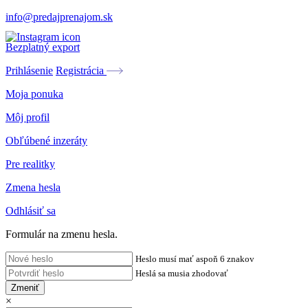
info@predajprenajom.sk
Bezplatný export
Prihlásenie
Registrácia
Moja ponuka
Môj profil
Obľúbené inzeráty
Pre realitky
Zmena hesla
Odhlásiť sa
Formulár na zmenu hesla.
Heslo musí mať aspoň 6 znakov
Heslá sa musia zhodovať
Zmeniť
×