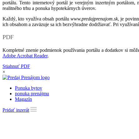
portálu. Tento internetový portál je verejným inzertným portálom,
realitného trhu a ponuka hypotekárnych úverov.
Každý, kto využíva obsah portálu
www.predajprenajom.sk
, je povin
ich obsahom a zaväzuje sa ich bezvýhradne dodržiavať. Pri využívaní
PDF
Kompletné znenie podmienok používania portálu a dodatkov si môže
Adobe Acrobat Reader
.
Stiahnuť PDF
×
Ponuka bytov
ponuka prenájmu
Magazín
Pridať inzerát