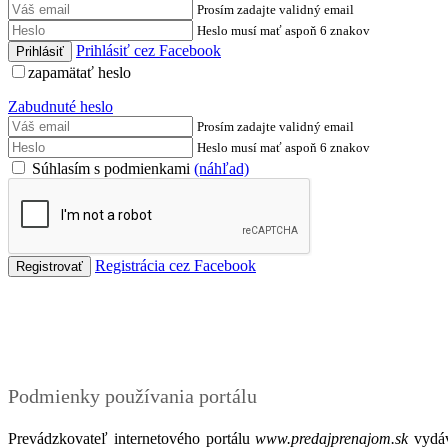
Prosím zadajte validný email
Heslo musí mať aspoň 6 znakov
Prihlásiť cez Facebook
zapamätať heslo
Zabudnuté heslo
Prosím zadajte validný email
Heslo musí mať aspoň 6 znakov
Súhlasím s podmienkami
(náhľad)
Registrácia cez Facebook
Podmienky
Podmienky používania portálu
Prevádzkovateľ internetového portálu
www.predajprenajom.sk
vydáv