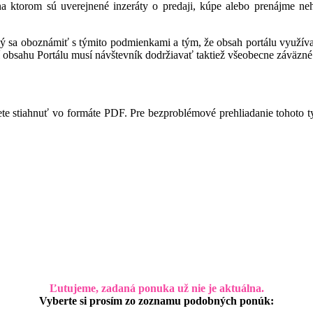
 na ktorom sú uverejnené inzeráty o predaji, kúpe alebo prenájme ne
ný sa oboznámiť s týmito podmienkami a tým, že obsah portálu využíva,
 obsahu Portálu musí návštevník dodržiavať taktiež všeobecne záväzné 
te stiahnuť vo formáte PDF. Pre bezproblémové prehliadanie tohoto 
Ľutujeme, zadaná ponuka už nie je aktuálna.
Vyberte si prosím zo zoznamu podobných ponúk: