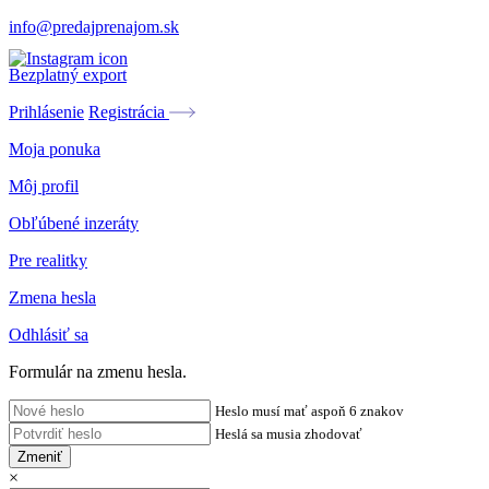
info@predajprenajom.sk
Bezplatný export
Prihlásenie
Registrácia
Moja ponuka
Môj profil
Obľúbené inzeráty
Pre realitky
Zmena hesla
Odhlásiť sa
Formulár na zmenu hesla.
Heslo musí mať aspoň 6 znakov
Heslá sa musia zhodovať
Zmeniť
×