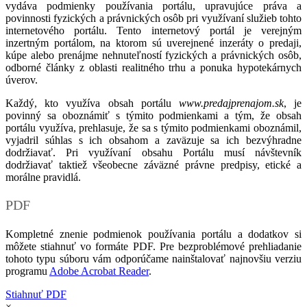
vydáva podmienky používania portálu, upravujúce práva a
povinnosti fyzických a právnických osôb pri využívaní služieb tohto
internetového portálu. Tento internetový portál je verejným
inzertným portálom, na ktorom sú uverejnené inzeráty o predaji,
kúpe alebo prenájme nehnuteľností fyzických a právnických osôb,
odborné články z oblasti realitného trhu a ponuka hypotekárnych
úverov.
Každý, kto využíva obsah portálu
www.predajprenajom.sk
, je
povinný sa oboznámiť s týmito podmienkami a tým, že obsah
portálu využíva, prehlasuje, že sa s týmito podmienkami oboznámil,
vyjadril súhlas s ich obsahom a zaväzuje sa ich bezvýhradne
dodržiavať. Pri využívaní obsahu Portálu musí návštevník
dodržiavať taktiež všeobecne záväzné právne predpisy, etické a
morálne pravidlá.
PDF
Kompletné znenie podmienok používania portálu a dodatkov si
môžete stiahnuť vo formáte PDF. Pre bezproblémové prehliadanie
tohoto typu súboru vám odporúčame nainštalovať najnovšiu verziu
programu
Adobe Acrobat Reader
.
Stiahnuť PDF
×