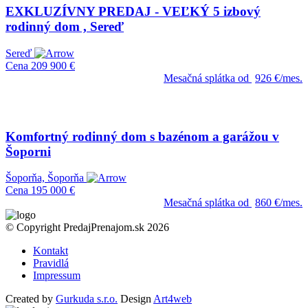
EXKLUZÍVNY PREDAJ - VEĽKÝ 5 izbový
rodinný dom , Sereď
Sereď
Cena
209 900 €
Mesačná splátka od
926 €/mes.
Komfortný rodinný dom s bazénom a garážou v
Šoporni
Šoporňa, Šoporňa
Cena
195 000 €
Mesačná splátka od
860 €/mes.
© Copyright PredajPrenajom.sk 2026
Kontakt
Pravidlá
Impressum
Created by
Gurkuda s.r.o.
Design
Art4web