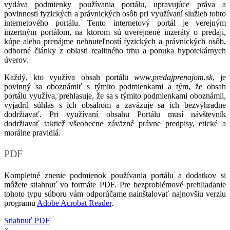
vydáva podmienky používania portálu, upravujúce práva a
povinnosti fyzických a právnických osôb pri využívaní služieb tohto
internetového portálu. Tento internetový portál je verejným
inzertným portálom, na ktorom sú uverejnené inzeráty o predaji,
kúpe alebo prenájme nehnuteľností fyzických a právnických osôb,
odborné články z oblasti realitného trhu a ponuka hypotekárnych
úverov.
Každý, kto využíva obsah portálu
www.predajprenajom.sk
, je
povinný sa oboznámiť s týmito podmienkami a tým, že obsah
portálu využíva, prehlasuje, že sa s týmito podmienkami oboznámil,
vyjadril súhlas s ich obsahom a zaväzuje sa ich bezvýhradne
dodržiavať. Pri využívaní obsahu Portálu musí návštevník
dodržiavať taktiež všeobecne záväzné právne predpisy, etické a
morálne pravidlá.
PDF
Kompletné znenie podmienok používania portálu a dodatkov si
môžete stiahnuť vo formáte PDF. Pre bezproblémové prehliadanie
tohoto typu súboru vám odporúčame nainštalovať najnovšiu verziu
programu
Adobe Acrobat Reader
.
Stiahnuť PDF
×