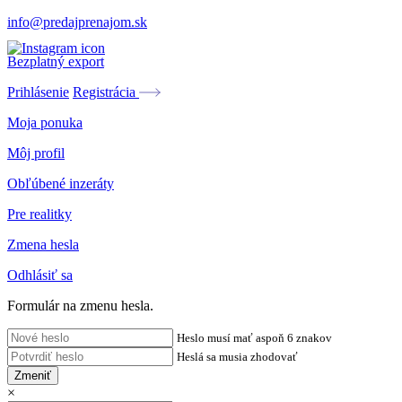
info@predajprenajom.sk
Bezplatný export
Prihlásenie
Registrácia
Moja ponuka
Môj profil
Obľúbené inzeráty
Pre realitky
Zmena hesla
Odhlásiť sa
Formulár na zmenu hesla.
Heslo musí mať aspoň 6 znakov
Heslá sa musia zhodovať
Zmeniť
×